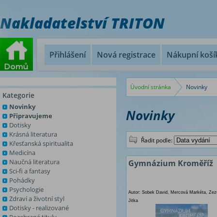
Nakladatelství TRITON
Přihlášení
Nová registrace
Nákupní koší
Úvodní stránka
Novinky
Kategorie
Novinky
Novinky
Připravujeme
Dotisky
Krásná literatura
Řadit podle:
Křesťanská spiritualita
Medicína
Naučná literatura
Gymnázium Kroměříž
Sci-fi a fantasy
Pohádky
Psychologie
Autor: Sobek David, Mercová Markéta, Zez
Zdraví a životní styl
Jitka
Dotisky - realizované