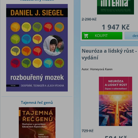
2 290 Kč
1 947 Kč
KOUPIT
det
Neuróza a lidský růst - 
vydání
Autor: Horneyová Karen
Tajemná řeč genů
729 Kč