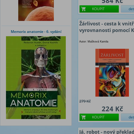
584 Kč
KOUPIT
det
Žárlivost - cesta k vnit
vyrovnanosti pomocí 
Memorix anatomie - 6. vydání
Autor: Mašková Kamila
279 Kč
224 Kč
KOUPIT
det
Já, robot - nový překla