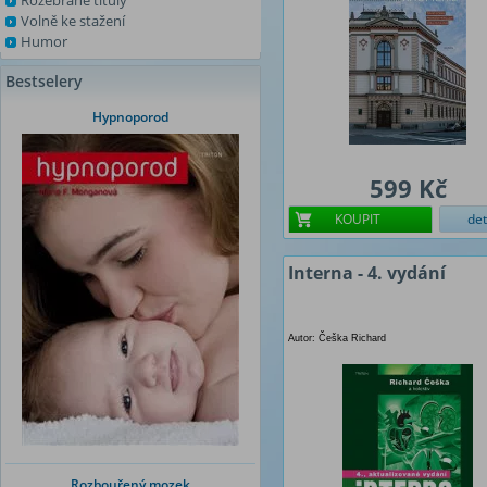
Rozebrané tituly
Volně ke stažení
Humor
Bestselery
Hypnoporod
599 Kč
KOUPIT
det
Interna - 4. vydání
Autor: Češka Richard
Rozbouřený mozek