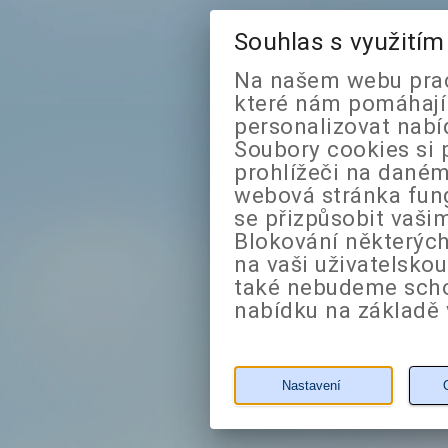
Souhlas s využití
Na našem webu prac
které nám pomáhají 
personalizovat nabí
Soubory cookies si 
prohlížeči na daném
webová stránka fung
se přizpůsobit vaši
Blokování některých
na vaši uživatelsko
také nebudeme sch
nabídku na základě 
Nastavení