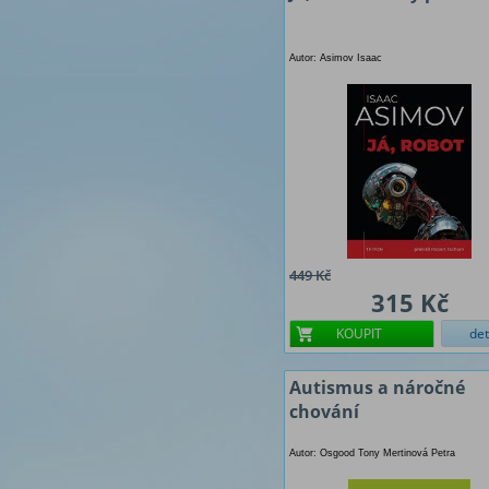
Autor: Asimov Isaac
449 Kč
315 Kč
KOUPIT
det
Autismus a náročné
chování
Autor: Osgood Tony Mertinová Petra