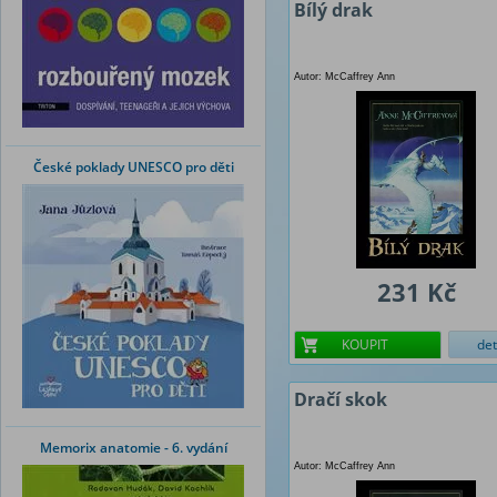
Bílý drak
Autor: McCaffrey Ann
České poklady UNESCO pro děti
231 Kč
KOUPIT
det
Dračí skok
Memorix anatomie - 6. vydání
Autor: McCaffrey Ann