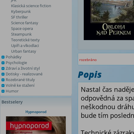
JFK
Klasická science fiction
Kyberpunk
SF thriller
Science fantasy
Space opera
Steampunk
Teoretické texty
Upíři a vlkodlaci
Urban fantasy
Pohádky
rozebráno
Psychologie
Zdraví a životní styl
Popis
Dotisky - realizované
Rozebrané tituly
Volně ke stažení
Nastal čas naděje
Humor
odpovědná za spa
Bestselery
neškodnou dráhu,
Hypnoporod
bude tím posled
Technické zázrak