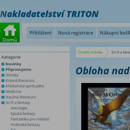
Nakladatelství TRITON
Přihlášení
Nová registrace
Nákupní koší
Úvodní stránka
Sci-fi a fan
Kategorie
Novinky
Obloha nad
Připravujeme
Dotisky
Krásná literatura
Křesťanská spiritualita
Medicína
Naučná literatura
Sci-fi a fantasy
Antologie
Epická fantasy
Fantastika pro mládež
Hrdinská fantasy