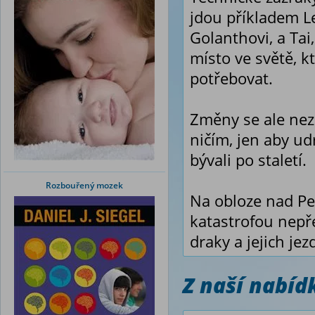
jdou příkladem Le
Golanthovi, a Tai
místo ve světě, k
potřebovat.
Změny se ale nez
ničím, jen aby udr
bývali po staletí.
Rozbouřený mozek
Na obloze nad Pe
katastrofou nepř
draky a jejich je
Z naší nabí