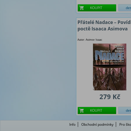
KOUPIT
det
Přátelé Nadace – Povíd
poctě Isaaca Asimova
Autor: Asimov Isaac
279 Kč
KOUPIT
det
Info
Obchodní podmínky
Pro ško