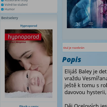
Rozebrané tituly
Volně ke stažení
Humor
Bestselery
Hypnoporod
titul je rozebrán
Popis
Elijáš Baley je d
vraždu Vesmířana
ještě k tomu s r
davovou hysterii, 
Děj Ocelových jes
Piknik u cesty