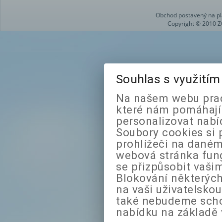
Obchod postavený na pl
Copyright © 2010 Z
Souhlas s využití
Na našem webu prac
které nám pomáhají 
personalizovat nabí
Soubory cookies si 
prohlížeči na daném
webová stránka fung
se přizpůsobit vaši
Blokování některých
na vaši uživatelsko
také nebudeme sch
nabídku na základě 