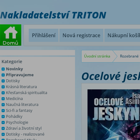
Nakladatelství TRITON
Přihlášení
Nová registrace
Nákupní koší
Úvodní stránka
Rozebrané t
Kategorie
Novinky
Ocelové je
Připravujeme
Dotisky
Krásná literatura
Křesťanská spiritualita
Medicína
Naučná literatura
Sci-fi a fantasy
Pohádky
Psychologie
Zdraví a životní styl
Dotisky - realizované