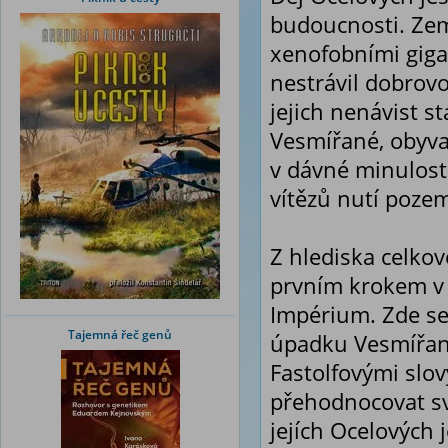
budoucnosti. Zem
xenofobními gig
nestrávil dobrov
jejich nenávist s
Vesmířané, obyvat
v dávné minulosti
vítězů nutí poze
Z hlediska celkov
prvním krokem v 
Impérium. Zde se
Tajemná řeč genů
úpadku Vesmířanů.
Fastolfovými slov
přehodnocovat sv
jejích Ocelových