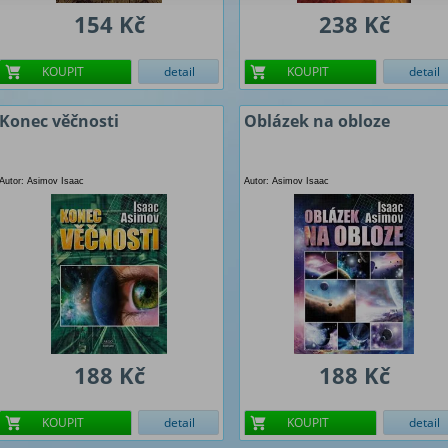
154 Kč
238 Kč
KOUPIT
detail
KOUPIT
detail
Konec věčnosti
Oblázek na obloze
Autor: Asimov Isaac
Autor: Asimov Isaac
188 Kč
188 Kč
KOUPIT
detail
KOUPIT
detail