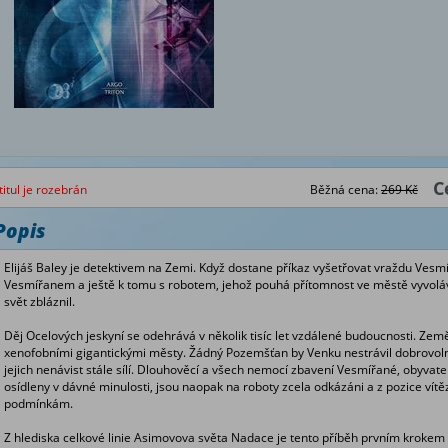
C
titul je rozebrán
Běžná cena:
269 Kč
Popis
Elijáš Baley je detektivem na Zemi. Když dostane příkaz vyšetřovat vraždu Vesm
Vesmířanem a ještě k tomu s robotem, jehož pouhá přítomnost ve městě vyvolává
svět zbláznil.
Děj Ocelových jeskyní se odehrává v několik tisíc let vzdálené budoucnosti. Ze
xenofobními gigantickými městy. Žádný Pozemšťan by Venku nestrávil dobrovol
jejich nenávist stále sílí. Dlouhověcí a všech nemocí zbavení Vesmířané, obyvate
osídleny v dávné minulosti, jsou naopak na roboty zcela odkázáni a z pozice vítě
podmínkám.
Z hlediska celkové linie Asimovova světa Nadace je tento příběh prvním krokem 