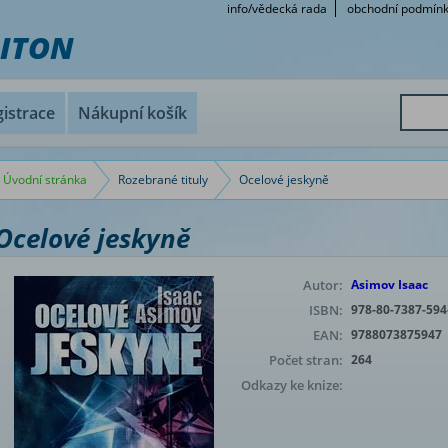
info/vědecká rada
obchodní podmín
RITON
istrace
Nákupní košík
Úvodní stránka
Rozebrané tituly
Ocelové jeskyně
Ocelové jeskyně
Autor:
Asimov Isaac
ISBN:
978-80-7387-594
EAN:
9788073875947
Počet stran:
264
Odkazy ke knize: