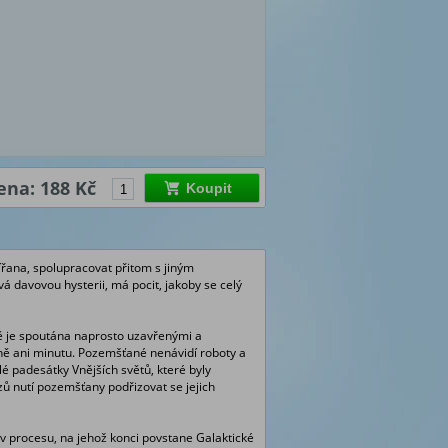
ena: 188 Kč
Koupit
ířana, spolupracovat přitom s jiným
 davovou hysterii, má pocit, jakoby se celý
mě je spoutána naprosto uzavřenými a
ně ani minutu. Pozemšťané nenávidí roboty a
lé padesátky Vnějších světů, které byly
zů nutí pozemšťany podřizovat se jejich
v procesu, na jehož konci povstane Galaktické