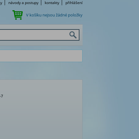
ky
návody a postupy
kontakty
přihlášení
V košíku nejsou žádné položky
-7