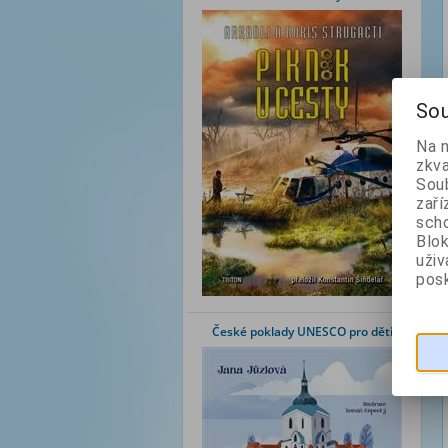
Sou
Na 
zkva
Soub
zaří
scho
Blok
uži
posk
České poklady UNESCO pro děti