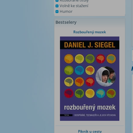
Rozebrané tituly
Volně ke stažení
Humor
Bestselery
Rozbouřený mozek
Piknik u cesty