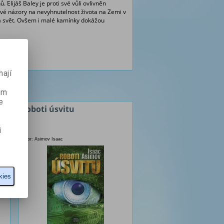
Elijáš Baley je proti své vůli ovlivněn
své názory na nevyhnutelnost života na Zemi v
a svět. Ovšem i malé kamínky dokážou
ají
ém
e
Roboti úsvitu
i
Autor: Asimov Isaac
kies