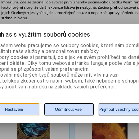
Impérium. Zde se začínají objevovat první známky počínajícího úpadku Vesmířanů. 
Fastolfovými slovy, že další expanze lidstva je nezbytná. Začíná přehodnocovat 
jejích Ocelových jeskyních. Jde samozřejmě pouze o nepatrné úpravy náhledu n
strhnout lavinu.
hlas s využitím souborů cookies
Vychází ve spolupráci s nakladatelstvím Argo.
našem webu pracujeme se soubory cookies, které nám pomáh
litnit naše služby a personalizovat nabídky.
Z naší nabídky vám doporučujeme
ory cookies si pamatují, co a jak ve svém prohlížeči na dan
zení děláte. Díky tomu webová stránka funguje podle vás a j
Ani sami bohové
Těžká planeta
pná se přizpůsobit vašim preferencím.
ování některých typů souborů může mít vliv na vaši
vatelskou zkušenost s naším webem, také nebudeme schopn
ytnout vám nabídku na základě vašich preferencí.
Autor: Asimov Isaac
Autor: Asimov Isaac
Nastavení
Odmítnout vše
Přijmout všechny coo