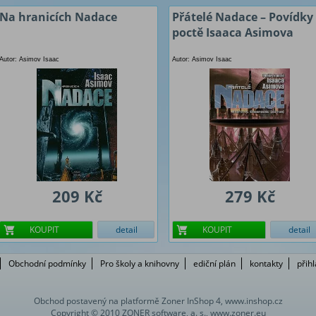
Na hranicích Nadace
Přátelé Nadace – Povídky
poctě Isaaca Asimova
Autor: Asimov Isaac
Autor: Asimov Isaac
209 Kč
279 Kč
KOUPIT
detail
KOUPIT
detail
Obchodní podmínky
Pro školy a knihovny
ediční plán
kontakty
přih
Obchod postavený na platformě Zoner InShop 4, www.inshop.cz
Copyright © 2010 ZONER software, a. s., www.zoner.eu