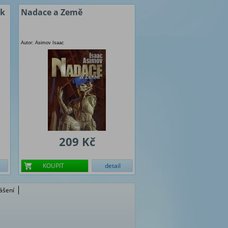
 k
Nadace a Země
Autor: Asimov Isaac
209 Kč
KOUPIT
detail
lášení