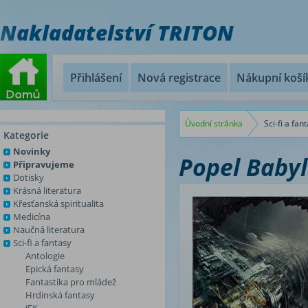
Nakladatelství TRITON
Přihlášení
Nová registrace
Nákupní koší
Úvodní stránka
Sci-fi a fan
Kategorie
Novinky
Popel Baby
Připravujeme
Dotisky
Krásná literatura
Křesťanská spiritualita
Medicína
Naučná literatura
Sci-fi a fantasy
Antologie
Epická fantasy
Fantastika pro mládež
Hrdinská fantasy