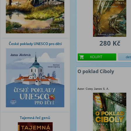
280 Kč
České poklady UNESCO pro děti
KOUPIT
det
O poklad Ciboly
Autor: Corey James S. A.
Tajemná řeč genů