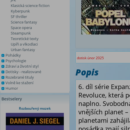
JFK
Klasická science fiction
Kyberpunk
SF thriller
Science fantasy
Space opera
Steampunk
Teoretické texty
Upíři a vlkodlaci
Urban fantasy
Pohádky
dotisk únor 2025
Psychologie
Zdraví a životní styl
Popis
Dotisky - realizované
Rozebrané tituly
Volně ke stažení
6. díl série Expan
Humor
Revoluce, která p
Bestselery
naplno. Svobodná 
Rozbouřený mozek
vnějších planet –
planetami zahájil
posádka znají sil