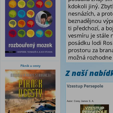
kdokoli jiný. Zbyt
nesnázích, a prot
beznadějnou výpr
ti předchozí, a b
vesmíru je stále n
posádku lodi Ros
prostoru za brana
možná rozhodne 
Piknik u cesty
Z naší nabí
Vzestup Persepole
Autor: Corey James S. A.