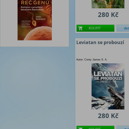
280 Kč
KOUPIT
det
Leviatan se probouzí
Autor: Corey James S. A.
280 Kč