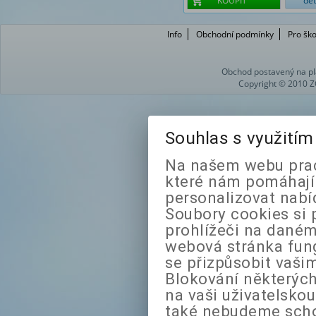
KOUPIT
det
Info
Obchodní podmínky
Pro ško
Obchod postavený na pl
Copyright © 2010 Z
Souhlas s využití
Na našem webu prac
které nám pomáhají 
personalizovat nabí
Soubory cookies si 
prohlížeči na daném
webová stránka fung
se přizpůsobit vaši
Blokování některých
na vaši uživatelsko
také nebudeme sch