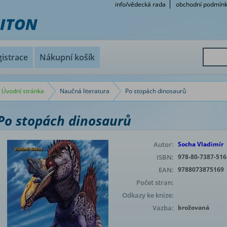
info/vědecká rada
obchodní podmín
RITON
istrace
Nákupní košík
Úvodní stránka
Naučná literatura
Po stopách dinosaurů
Po stopách dinosaurů
Autor:
Socha Vladimír
ISBN:
978-80-7387-516
EAN:
9788073875169
Počet stran:
Odkazy ke knize:
Vazba:
brožovaná