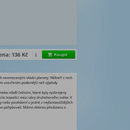
ena: 136 Kč
Koupit
li neomezenými vládci planety. Někteří z nich
vým vzezřením podivnější než výplody
nebo vládli čelistmi, které byly vyzbrojeny
císi trpaslíci mezi obry druhohorního světa. V
by naše povědomí o jedné z nejfantastičtějších
k se pohybovali. Máme dobrou představu o