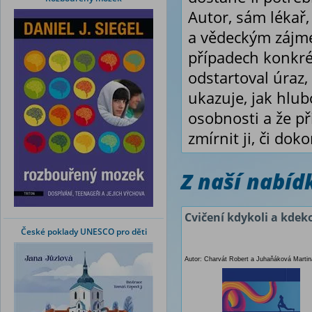
Autor, sám lékař,
a vědeckým zájme
případech konkrétn
odstartoval úraz,
ukazuje, jak hlubo
osobnosti a že př
zmírnit ji, či dok
Z naší nabí
Cvičení kdykoli a kdeko
České poklady UNESCO pro děti
Autor: Charvát Robert a Juhaňáková Martin