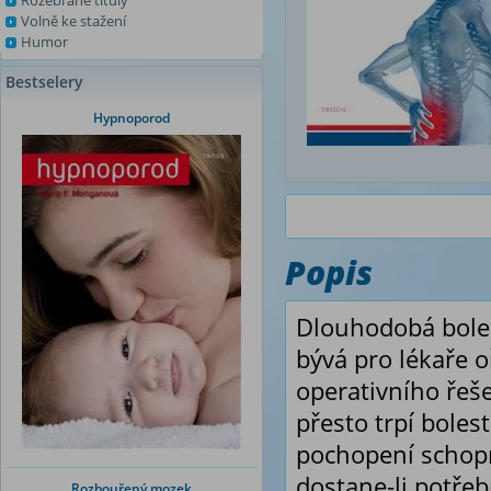
Rozebrané tituly
Volně ke stažení
Humor
Bestselery
Hypnoporod
Popis
Dlouhodobá bolest
bývá pro lékaře 
operativního řeše
přesto trpí boles
pochopení schop
dostane-li potře
Rozbouřený mozek