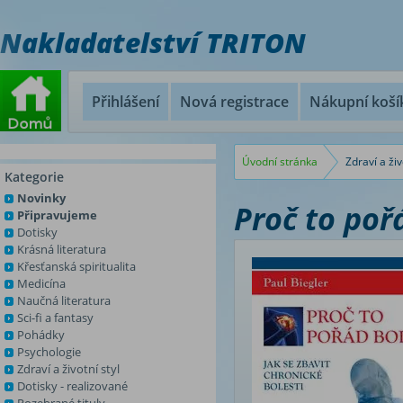
Nakladatelství TRITON
Přihlášení
Nová registrace
Nákupní koší
Úvodní stránka
Zdraví a živ
Kategorie
Novinky
Proč to poř
Připravujeme
Dotisky
Krásná literatura
Křesťanská spiritualita
Medicína
Naučná literatura
Sci-fi a fantasy
Pohádky
Psychologie
Zdraví a životní styl
Dotisky - realizované