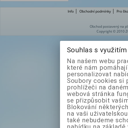
Info
Obchodní podmínky
Pro ško
Obchod postavený na pl
Copyright © 2010 Z
Souhlas s využití
Na našem webu prac
které nám pomáhají 
personalizovat nabí
Soubory cookies si 
prohlížeči na daném
webová stránka fung
se přizpůsobit vaši
Blokování některých
na vaši uživatelsko
také nebudeme sch
nabídku na základě 