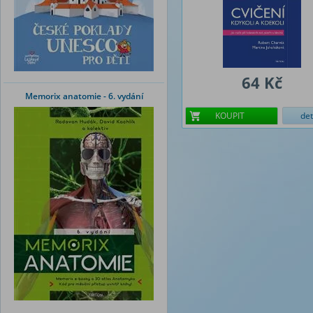
64 Kč
Memorix anatomie - 6. vydání
KOUPIT
det