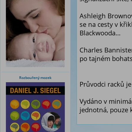
Ashleigh Brownová
se na cesty v kř
Blackwooda…
Charles Banniste
po tajném bohats
Rozbouřený mozek
Průvodci racků j
Vydáno v minimál
jednotná, pouze 