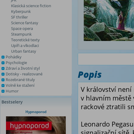
JFK
Klasická science fiction
Kyberpunk
SF thriller
Science fantasy
Space opera
Steampunk
Teoretické texty
Upíři a vlkodlaci
Urban fantasy
Pohádky
Psychologie
Zdraví a životní styl
Popis
Dotisky - realizované
Rozebrané tituly
Volně ke stažení
V království není
Humor
v hlavním městě 
Bestselery
rackové ztratili s
Hypnoporod
Leonardo Pegasu
signalizační sítě