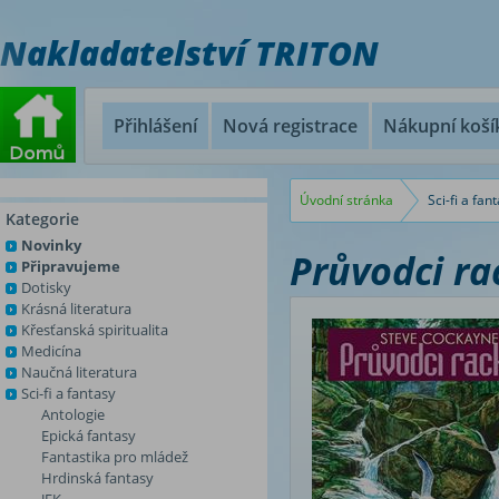
Nakladatelství TRITON
Přihlášení
Nová registrace
Nákupní koší
Úvodní stránka
Sci-fi a fan
Kategorie
Novinky
Průvodci ra
Připravujeme
Dotisky
Krásná literatura
Křesťanská spiritualita
Medicína
Naučná literatura
Sci-fi a fantasy
Antologie
Epická fantasy
Fantastika pro mládež
Hrdinská fantasy