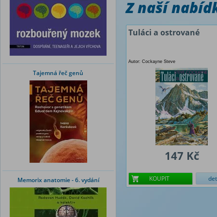
Z naší nabí
Tuláci a ostrované
Autor: Cockayne Steve
Tajemná řeč genů
147 Kč
KOUPIT
det
Memorix anatomie - 6. vydání