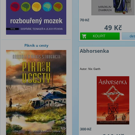
70 Kč
49 Kč
KOUPIT
det
Piknik u cesty
Abhorsenka
Autor: Nix Garth
300 Kč