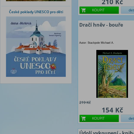
210 Kč
KOUPIT
det
České poklady UNESCO pro děti
Dračí hněv - bouře
Autor: Stackpole Michael A.
219 Kč
154 Kč
KOUPIT
det
Údolí vykoupení - knih