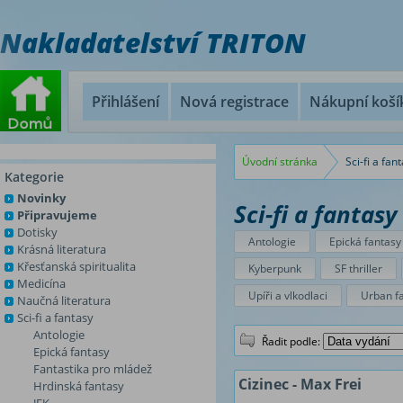
Nakladatelství TRITON
Přihlášení
Nová registrace
Nákupní koší
Úvodní stránka
Sci-fi a fan
Kategorie
Novinky
Sci-fi a fantasy
Připravujeme
Dotisky
Antologie
Epická fantasy
Krásná literatura
Křesťanská spiritualita
Kyberpunk
SF thriller
Medicína
Upíři a vlkodlaci
Urban f
Naučná literatura
Sci-fi a fantasy
Antologie
Řadit podle:
Epická fantasy
Fantastika pro mládež
Cizinec - Max Frei
Hrdinská fantasy