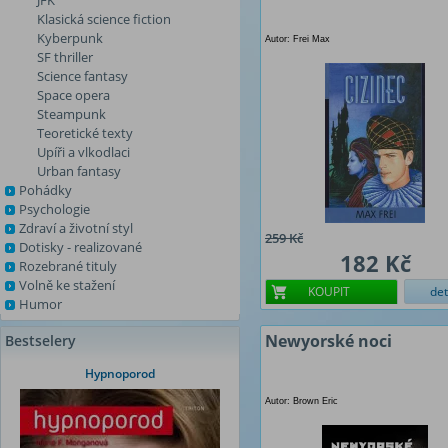
JFK
Klasická science fiction
Kyberpunk
Autor: Frei Max
SF thriller
Science fantasy
Space opera
Steampunk
Teoretické texty
Upíři a vlkodlaci
Urban fantasy
Pohádky
Psychologie
Zdraví a životní styl
259 Kč
Dotisky - realizované
182 Kč
Rozebrané tituly
Volně ke stažení
KOUPIT
det
Humor
Newyorské noci
Bestselery
Hypnoporod
Autor: Brown Eric