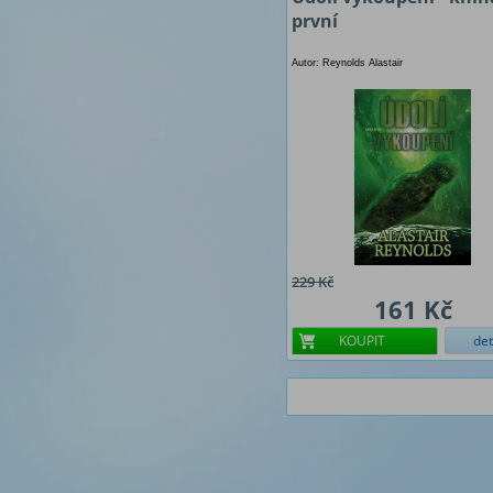
první
Autor: Reynolds Alastair
229 Kč
161 Kč
KOUPIT
det