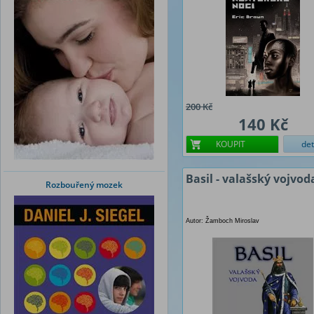
200 Kč
140 Kč
KOUPIT
det
Basil - valašský vojvod
Rozbouřený mozek
Autor: Žamboch Miroslav