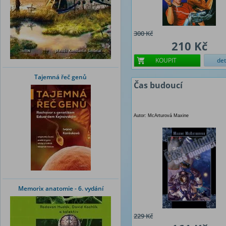
300 Kč
210 Kč
KOUPIT
det
Tajemná řeč genů
Čas budoucí
Autor: McArturová Maxine
Memorix anatomie - 6. vydání
229 Kč