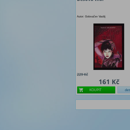
Autor: Golovačev Vasilij
229 Kč
161 Kč
KOUPIT
det