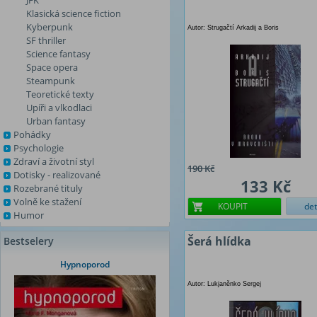
JFK
Klasická science fiction
Kyberpunk
Autor: Strugačtí Arkadij a Boris
SF thriller
Science fantasy
Space opera
Steampunk
Teoretické texty
Upíři a vlkodlaci
Urban fantasy
Pohádky
Psychologie
Zdraví a životní styl
190 Kč
Dotisky - realizované
133 Kč
Rozebrané tituly
Volně ke stažení
KOUPIT
det
Humor
Šerá hlídka
Bestselery
Hypnoporod
Autor: Lukjaněnko Sergej