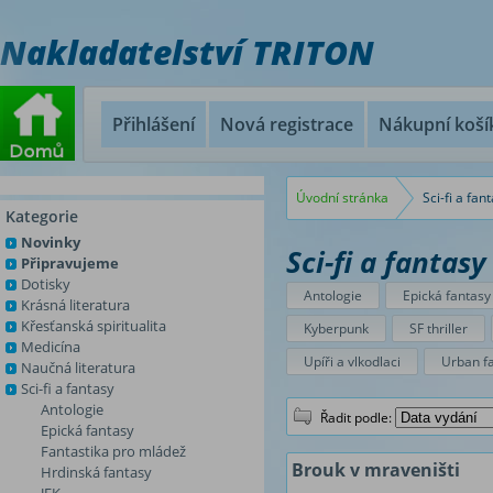
Nakladatelství TRITON
Přihlášení
Nová registrace
Nákupní koší
Úvodní stránka
Sci-fi a fan
Kategorie
Novinky
Sci-fi a fantasy
Připravujeme
Dotisky
Antologie
Epická fantasy
Krásná literatura
Křesťanská spiritualita
Kyberpunk
SF thriller
Medicína
Upíři a vlkodlaci
Urban f
Naučná literatura
Sci-fi a fantasy
Antologie
Řadit podle:
Epická fantasy
Fantastika pro mládež
Brouk v mraveništi
Hrdinská fantasy