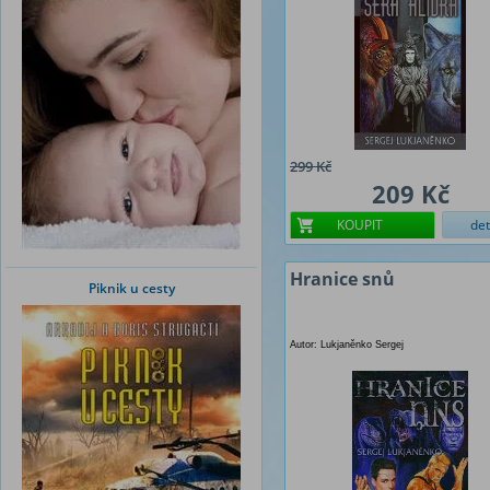
299 Kč
209 Kč
KOUPIT
det
Hranice snů
Piknik u cesty
Autor: Lukjaněnko Sergej