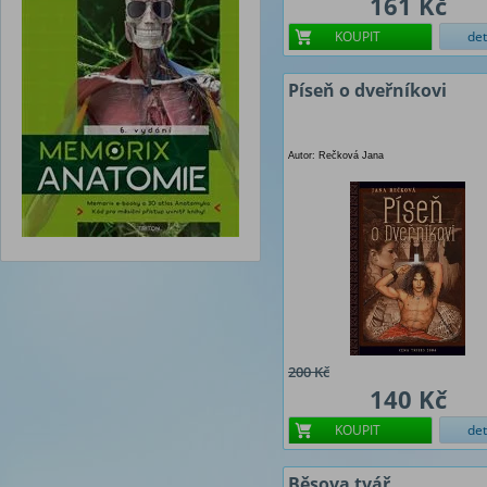
161 Kč
KOUPIT
det
Píseň o dveřníkovi
Autor: Rečková Jana
200 Kč
140 Kč
KOUPIT
det
Běsova tvář