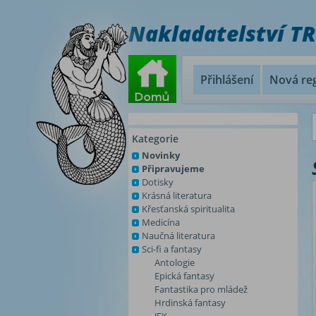
Nakladatelství T
Přihlášení
Nová reg
Kategorie
Novinky
Připravujeme
Dotisky
Krásná literatura
Křesťanská spiritualita
Medicína
Naučná literatura
Sci-fi a fantasy
Antologie
Epická fantasy
Fantastika pro mládež
Hrdinská fantasy