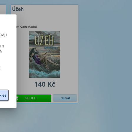
Úžeh
Autor: Caine Rachel
ají
ém
e
i
140 Kč
kies
KOUPIT
detail