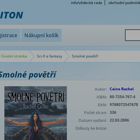
info/vědecká rada
obchodní podmín
RITON
istrace
Nákupní košík
Úvodní stránka
Sci-fi a fantasy
Smolné povětří
Smolné povětří
Autor:
Caine Rachel
ISBN:
80-7254-767-4
EAN:
9788072547678
Počet stran:
336
Datum vydání:
22.03.2006
Odkazy ke knize: