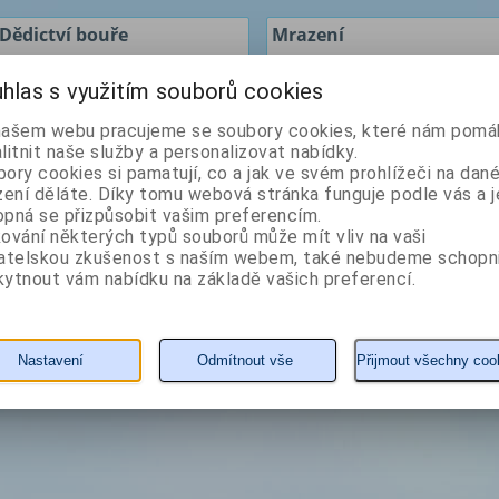
Dědictví bouře
Mrazení
hlas s využitím souborů cookies
Autor: Caine Rachel
Autor: Caine Rachel
našem webu pracujeme se soubory cookies, které nám pomáh
litnit naše služby a personalizovat nabídky.
ory cookies si pamatují, co a jak ve svém prohlížeči na dan
zení děláte. Díky tomu webová stránka funguje podle vás a j
pná se přizpůsobit vašim preferencím.
ování některých typů souborů může mít vliv na vaši
vatelskou zkušenost s naším webem, také nebudeme schopn
ytnout vám nabídku na základě vašich preferencí.
139 Kč
161 Kč
Nastavení
Odmítnout vše
Přijmout všechny coo
KOUPIT
detail
KOUPIT
detail