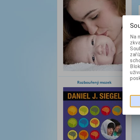
Sou
Na 
zkva
Soub
zaří
scho
Blok
uži
posk
Rozbouřený mozek