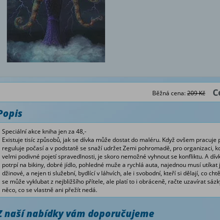
C
Běžná cena:
209 Kč
Popis
Speciální akce kniha jen za 48,-
Existuje tisíc způsobů, jak se dívka může dostat do maléru. Když ovšem pracuje
reguluje počasí a v podstatě se snaží udržet Zemi pohromadě, pro organizaci, kd
velmi podivné pojetí spravedlnosti, je skoro nemožné vyhnout se konfliktu. A dív
potrpí na bikiny, dobré jídlo, pohledné muže a rychlá auta, najednou musí utíkat j
džinové, a nejen ti služební, bydlící v láhvích, ale i svobodní, kteří si dělají, co ch
se může vyklubat z nejbližšího přítele, ale platí to i obráceně, račte uzavírat sázky
něco, co se vlastně ani přežít nedá.
Z naší nabídky vám doporučujeme