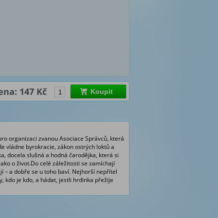
ena: 147 Kč
Koupit
 pro organizaci zvanou Asociace Správců, která
e vládne byrokracie, zákon ostrých loktů a
ka, docela slušná a hodná čarodějka, která si
ako o život.Do celé záležitosti se zamíchají
tějí – a dobře se u toho baví. Nejhorší nepřítel
, kdo je kdo, a hádat, jestli hrdinka přežije