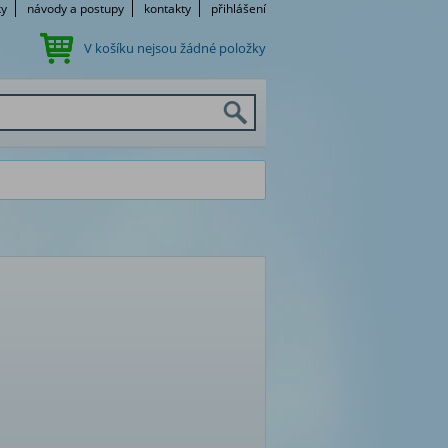
ky
návody a postupy
kontakty
přihlášení
V košíku nejsou žádné položky