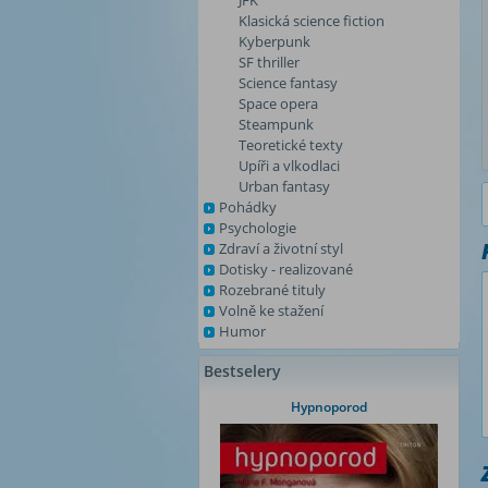
JFK
Klasická science fiction
Kyberpunk
SF thriller
Science fantasy
Space opera
Steampunk
Teoretické texty
Upíři a vlkodlaci
Urban fantasy
Pohádky
Psychologie
Zdraví a životní styl
Dotisky - realizované
Rozebrané tituly
Volně ke stažení
Humor
Bestselery
Hypnoporod