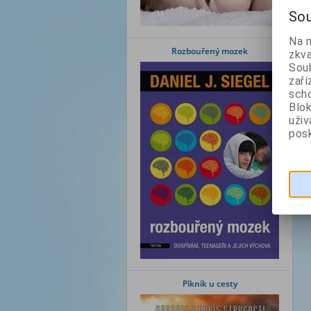
Sou
Na 
Rozbouřený mozek
zkva
Soub
zaří
scho
Blok
uži
posk
Piknik u cesty