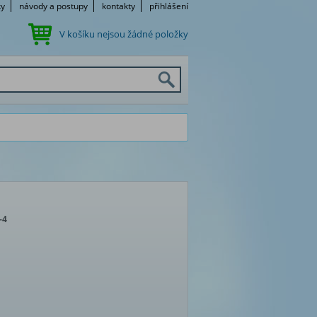
ky
návody a postupy
kontakty
přihlášení
V košíku nejsou žádné položky
-4