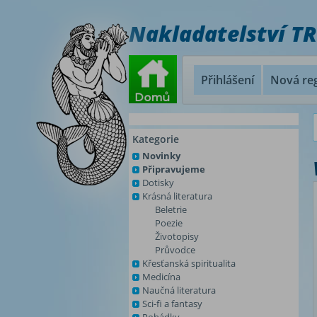
Nakladatelství T
Přihlášení
Nová reg
Kategorie
Novinky
Připravujeme
Dotisky
Krásná literatura
Beletrie
Poezie
Životopisy
Průvodce
Křesťanská spiritualita
Medicína
Naučná literatura
Sci-fi a fantasy