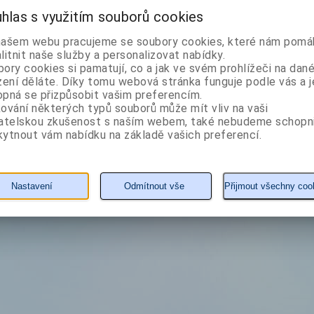
hlas s využitím souborů cookies
Autor: Okeová Janette
Autor: Okeová Janette
našem webu pracujeme se soubory cookies, které nám pomáh
litnit naše služby a personalizovat nabídky.
ory cookies si pamatují, co a jak ve svém prohlížeči na dan
zení děláte. Díky tomu webová stránka funguje podle vás a j
pná se přizpůsobit vašim preferencím.
ování některých typů souborů může mít vliv na vaši
vatelskou zkušenost s naším webem, také nebudeme schopn
ytnout vám nabídku na základě vašich preferencí.
240 Kč
240 Kč
KOUPIT
detail
KOUPIT
detail
Nastavení
Odmítnout vše
Přijmout všechny coo