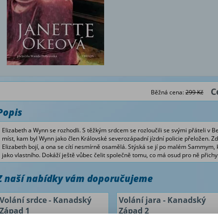
C
Běžná cena:
299 Kč
Popis
Elizabeth a Wynn se rozhodli. S těžkým srdcem se rozloučili se svými přáteli v B
míst, kam byl Wynn jako člen Královské severozápadní jízdní policie přeložen. Z
Elizabeth bojí, a ona se cítí nesmírně osamělá. Stýská se jí po malém Sammym,
jako vlastního. Dokáží ještě vůbec čelit společně tomu, co má osud pro ně přich
Z naší nabídky vám doporučujeme
Volání srdce - Kanadský
Volání jara - Kanadský
Západ 1
Západ 2