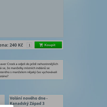
ena: 240 Kč
Koupit
eaver Creek a odjeli do ještě nehostinnějších
dá se, že manželky místních indiánů se
 kterého s manželem nějaký čas vychovávali
ystáno?
Volání nového dne -
Kanadský Západ 3