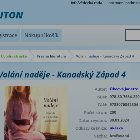
info/vědecká rada
obchodní podmín
RITON
istrace
Nákupní košík
Úvodní stránka
Krásná literatura
Volání naděje - Kanadský Západ 4
Volání naděje - Kanadský Západ 4
Autor:
Okeová Janette
ISBN:
978-80-7684-230
EAN:
9788076842304
Počet stran:
200
Datum vydání:
30.01.2024
Odkazy ke knize:
ukázka
Vazba:
brožovaná