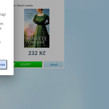
Autor: Okeová Janette
ají
ém
e
i
232 Kč
KOUPIT
detail
kies