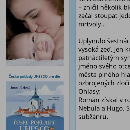
– zničil několik 
začal stoupat jed
mrtvoly…
Uplynulo šestnáct
vysoká zeď. Jen k
patnáctiletým sy
jméno svého otce
města plného hla
České poklady UNESCO pro děti
ozbrojených zloči
Ohlasy:
Román získal v r
Nebula a Hugo. 
subžánru.