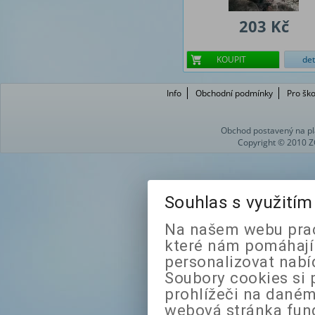
203 Kč
KOUPIT
det
Info
Obchodní podmínky
Pro ško
Obchod postavený na pl
Copyright © 2010 Z
Souhlas s využití
Na našem webu prac
které nám pomáhají 
personalizovat nabí
Soubory cookies si 
prohlížeči na daném
webová stránka fung