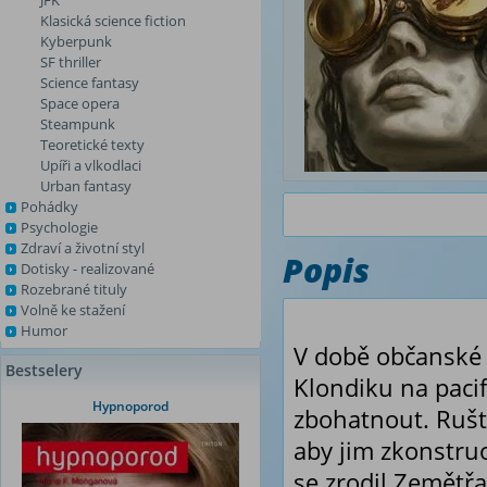
JFK
Klasická science fiction
Kyberpunk
SF thriller
Science fantasy
Space opera
Steampunk
Teoretické texty
Upíři a vlkodlaci
Urban fantasy
Pohádky
Psychologie
Zdraví a životní styl
Popis
Dotisky - realizované
Rozebrané tituly
Volně ke stažení
Humor
V době občanské v
Bestselery
Klondiku na pacif
Hypnoporod
zbohatnout. Ruští
aby jim zkonstruo
se zrodil Zemětřa