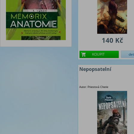
140 Kč
KOUPIT
det
Nepopsatelní
Autor: Priestová Cherie