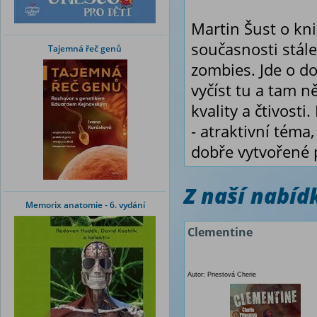
Martin Šust o kn
současnosti stál
Tajemná řeč genů
zombies. Jde o do
vyčíst tu a tam n
kvality a čtivos
- atraktivní téma
dobře vytvořené p
Z naší nabí
Memorix anatomie - 6. vydání
Clementine
Autor: Priestová Cherie