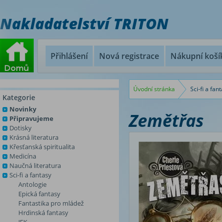
Nakladatelství TRITON
Přihlášení
Nová registrace
Nákupní koší
Úvodní stránka
Sci-fi a fan
Kategorie
Novinky
Zemětřas
Připravujeme
Dotisky
Krásná literatura
Křesťanská spiritualita
Medicína
Naučná literatura
Sci-fi a fantasy
Antologie
Epická fantasy
Fantastika pro mládež
Hrdinská fantasy