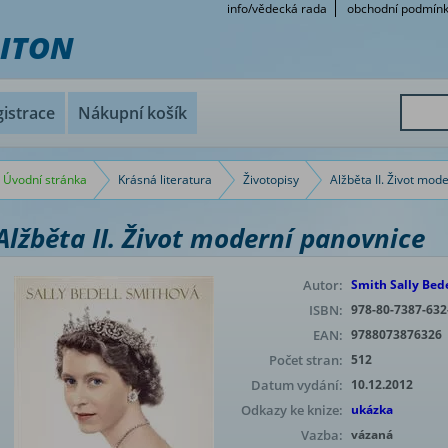
info/vědecká rada
obchodní podmín
RITON
istrace
Nákupní košík
Úvodní stránka
Krásná literatura
Životopisy
Alžběta II. Život mod
Alžběta II. Život moderní panovnice
Autor:
Smith Sally Bede
ISBN:
978-80-7387-632
EAN:
9788073876326
Počet stran:
512
Datum vydání:
10.12.2012
Odkazy ke knize:
ukázka
Vazba:
vázaná