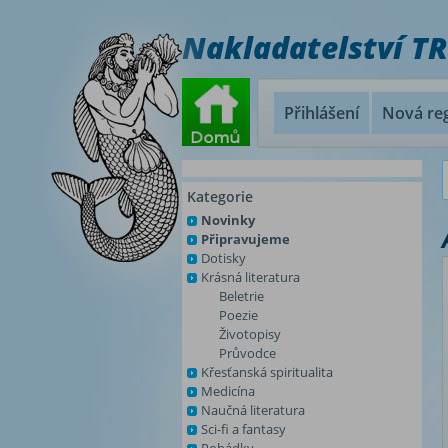
Nakladatelství T
Přihlášení
Nová reg
Kategorie
Novinky
Připravujeme
Dotisky
Krásná literatura
Beletrie
Poezie
Životopisy
Průvodce
Křesťanská spiritualita
Medicína
Naučná literatura
Sci-fi a fantasy