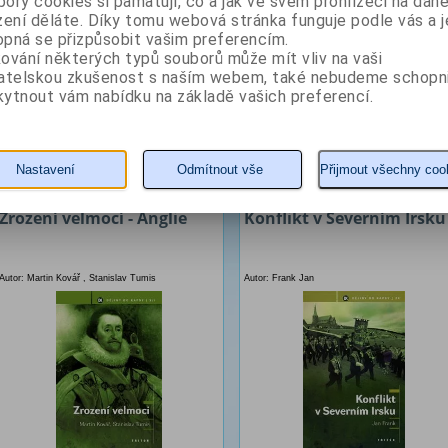
ory cookies si pamatují, co a jak ve svém prohlížeči na dan
„červené krabice“ oficiálních listin, každotýdenní schůzky postupně s dvanácti m
zení děláte. Díky tomu webová stránka funguje podle vás a j
cesty, neustálý dohled tisku – i její osobní vztahy: s princem Filipem, celoživotn
pná se přizpůsobit vašim preferencím.
dětmi, jejichž manželství většinou zkrachovala, s vnou­čaty a přáteli.
ování některých typů souborů může mít vliv na vaši
Nesmírně čtivá, ale badatelsky pečlivě připravená kniha ukazuje zblízka ženu, kt
vatelskou zkušenost s naším webem, také nebudeme schopn
smysl pro humor a bystrý intelekt, díky nimž zvládá nejnáročnější úkoly pracovn
ytnout vám nabídku na základě vašich preferencí.
do fungování poslední velké světové monarchie.
Z naší nabídky vám doporučujeme
Nastavení
Odmítnout vše
Přijmout všechny coo
Zrození velmocí - Anglie
Konflikt v Severním Irsku
Autor: Martin Kovář , Stanislav Tumis
Autor: Frank Jan