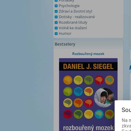
Pohádky
Psychologie
Zdraví a životní styl
Dotisky - realizované
Rozebrané tituly
Volně ke stažení
Humor
Bestselery
Rozbouřený mozek
Sou
Na 
zkva