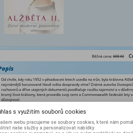
C
Běžná cena:
600 Kč
Popis
Od chvíle, kdy roku 1952 v pětadvaceti letech usedla na trůn, byla královna Alžbě
nejznámější korunované hlavě světa doopravdy víme? Známá autorka životopisů
rozhovorů a dříve utajených dokumentů poodhaluje roušku tajemství a v důvěrn
kromý život královny, která provedla svoji zemi a Com­monwealth šedesáti lety vá
důstojností.
V knize Alžběta II., Život moderní panovnice se seznámíme s dívkou, jež se nen
hlas s využitím souborů cookies
co se její strýc vzdá trůnu. Ve třinácti letech se zamiluje do mladého kadeta Filip
rodiče dávají přednost bohatším britským šlechticům. Vidíme dospí­vající Lilibet o
našem webu pracujeme se soubory cookies, které nám pomáh
stát na balkóně Buckinghamského paláce po boku Winstona Churchilla. Vidíme ml
litnit naše služby a personalizovat nabídky.
panovnice a matky dvou malých dětí. Sally Bedell Smithová nás uvádí do paláce a