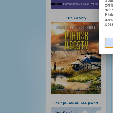
Soub
zaří
scho
Blok
Piknik u cesty
uži
posk
České poklady UNESCO pro děti