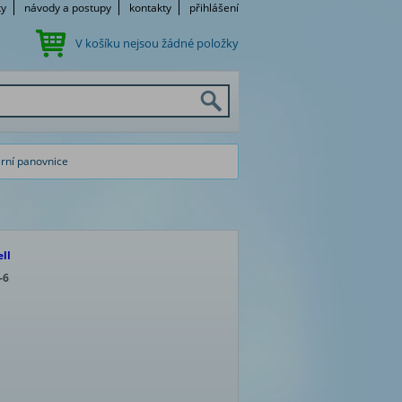
ky
návody a postupy
kontakty
přihlášení
V košíku nejsou žádné položky
erní panovnice
ll
-6