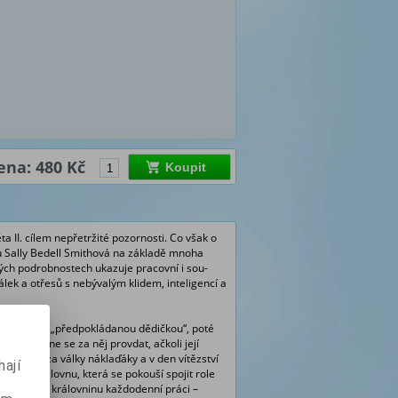
ena: 480 Kč
Koupit
ta II. cílem nepřetržité pozornosti. Co však o
 Sally Bedell Smithová na základě mnoha
ých podrobnostech ukazuje pracovní i sou­
lek a otřesů s nebývalým kli­dem, inteligencí a
adále stane „předpokládanou dědičkou“, poté
a a rozhodne se za něj provdat, ačkoli její
pravovat za války náklaďáky a v den vítěz­ství
ají
adou královnu, která se pokouší spojit role
 popisuje krá­lovninu každodenní práci –