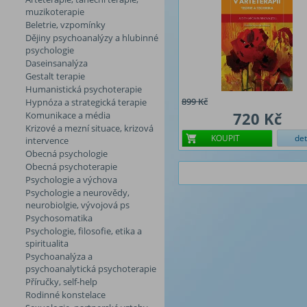
muzikoterapie
Beletrie, vzpomínky
Dějiny psychoanalýzy a hlubinné
psychologie
Daseinsanalýza
Gestalt terapie
Humanistická psychoterapie
899 Kč
Hypnóza a strategická terapie
720 Kč
Komunikace a média
Krizové a mezní situace, krizová
KOUPIT
det
intervence
Obecná psychologie
Obecná psychoterapie
Psychologie a výchova
Psychologie a neurovědy,
neurobiolgie, vývojová ps
Psychosomatika
Psychologie, filosofie, etika a
spiritualita
Psychoanalýza a
psychoanalytická psychoterapie
Příručky, self-help
Rodinné konstelace