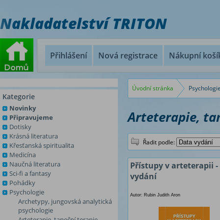
Nakladatelství TRITON
Přihlášení
Nová registrace
Nákupní koší
Úvodní stránka
Psychologi
Kategorie
Novinky
Arteterapie, ta
Připravujeme
Dotisky
Krásná literatura
Řadit podle:
Křesťanská spiritualita
Medicína
Naučná literatura
Přístupy v arteterapii - 
Sci-fi a fantasy
vydání
Pohádky
Psychologie
Autor: Rubin Judith Aron
Archetypy, jungovská analytická
psychologie
Arteterapie, taneční terapie,