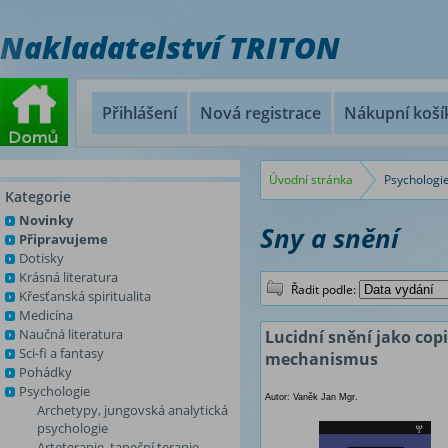
Nakladatelství TRITON
Přihlášení
Nová registrace
Nákupní koší
Úvodní stránka
Psychologi
Kategorie
Novinky
Sny a snění
Připravujeme
Dotisky
Krásná literatura
Řadit podle:
Křesťanská spiritualita
Medicína
Naučná literatura
Lucidní snění jako cop
Sci-fi a fantasy
mechanismus
Pohádky
Psychologie
Autor: Vaněk Jan Mgr.
Archetypy, jungovská analytická
psychologie
Arteterapie, taneční terapie,