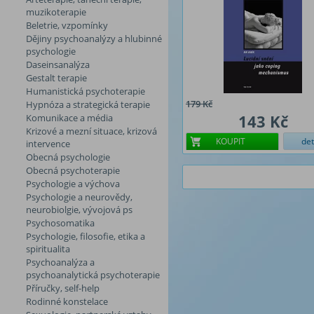
muzikoterapie
Beletrie, vzpomínky
Dějiny psychoanalýzy a hlubinné
psychologie
Daseinsanalýza
Gestalt terapie
Humanistická psychoterapie
179 Kč
Hypnóza a strategická terapie
143 Kč
Komunikace a média
Krizové a mezní situace, krizová
KOUPIT
det
intervence
Obecná psychologie
Obecná psychoterapie
Psychologie a výchova
Psychologie a neurovědy,
neurobiolgie, vývojová ps
Psychosomatika
Psychologie, filosofie, etika a
spiritualita
Psychoanalýza a
psychoanalytická psychoterapie
Příručky, self-help
Rodinné konstelace