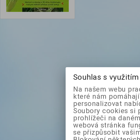
Souhlas s využití
Na našem webu prac
které nám pomáhají 
personalizovat nabí
Soubory cookies si 
prohlížeči na daném
webová stránka fung
se přizpůsobit vaši
Blokování některých