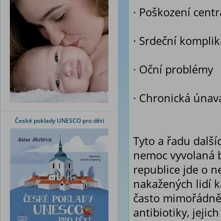
· Poškození cent
· Srdeční komplik
· Oční problémy
· Chronická únav
České poklady UNESCO pro děti
Tyto a řadu další
nemoc vyvolaná b
republice jde o n
nakažených lidí 
často mimořádně 
antibiotiky, jeji