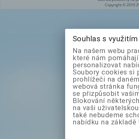
Copyright © 2010 Z
Souhlas s využití
Na našem webu prac
které nám pomáhají 
personalizovat nabí
Soubory cookies si 
prohlížeči na daném
webová stránka fung
se přizpůsobit vaši
Blokování některých
na vaši uživatelsko
také nebudeme sch
nabídku na základě 