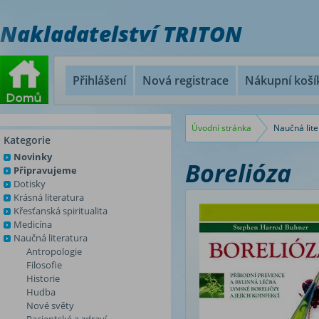
Nakladatelství TRITON
Přihlášení
Nová registrace
Nákupní koší
Úvodní stránka
Naučná lite
Kategorie
Novinky
Borelióza
Připravujeme
Dotisky
Krásná literatura
Křesťanská spiritualita
Medicína
Naučná literatura
Antropologie
Filosofie
Historie
Hudba
Nové světy