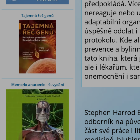
předpokládá. Víc
nereaguje nebo u 
Tajemná řeč genů
adaptabilní orga
úspěšně odolat i
protokolu. Kde al
prevence a bylin
tato kniha, která
ale i lékařům, k
onemocnění i sa
Memorix anatomie - 6. vydání
Stephen Harrod Bu
odborník na půvo
část své práce i l
medicíně, hlubin