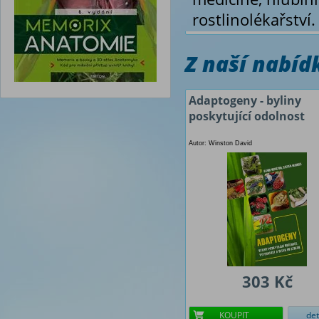
rostlinolékařství
Z naší nabí
Adaptogeny - byliny
poskytující odolnost
Autor: Winston David
303 Kč
KOUPIT
det