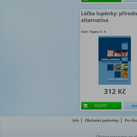
Léčba lupénky: přírodn
alternativa
Autor: Pagano O. A.
312 Kč
KOUPIT
det
Info
Obchodní podmínky
Pro ško
Obchod postavený na pl