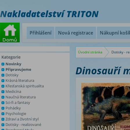
Nakladatelství TRITON
Přihlášení
Nová registrace
Nákupní koší
Úvodní stránka
Dotisky - r
Kategorie
Novinky
Dinosauří 
Připravujeme
Dotisky
Krásná literatura
Křesťanská spiritualita
Medicína
Naučná literatura
Sci-fi a fantasy
Pohádky
Psychologie
Zdraví a životní styl
Dotisky - realizované