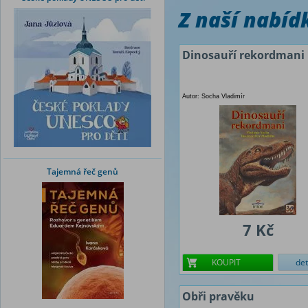
Z naší nabí
Dinosauří rekordmani
Autor: Socha Vladimír
Tajemná řeč genů
7 Kč
KOUPIT
det
Obři pravěku