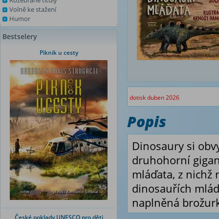
Rozebrané tituly
Volně ke stažení
Humor
Bestselery
Piknik u cesty
dotisk duben 2026
Popis
Dinosaury si obvy
druhohorní gigant
mláďata, z nichž
dinosauřích mláď
naplněná brožurk
České poklady UNESCO pro děti