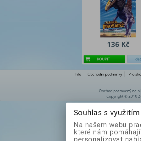
136 Kč
KOUPIT
det
Info
Obchodní podmínky
Pro ško
Obchod postavený na pl
Copyright © 2010 Z
Souhlas s využití
Na našem webu prac
které nám pomáhají 
personalizovat nabí