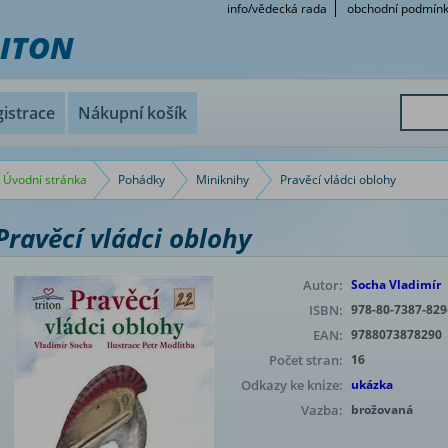
info/vědecká rada
obchodní podmín
RITON
istrace
Nákupní košík
Úvodní stránka
Pohádky
Miniknihy
Pravěcí vládci oblohy
Pravěcí vládci oblohy
Autor:
Socha Vladimír
ISBN:
978-80-7387-829
EAN:
9788073878290
Počet stran:
16
Odkazy ke knize:
ukázka
Vazba:
brožovaná