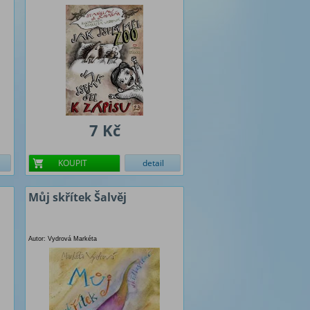
7 Kč
KOUPIT
detail
Můj skřítek Šalvěj
Autor: Vydrová Markéta