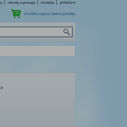
ky
návody a postupy
kontakty
přihlášení
V košíku nejsou žádné položky
-0