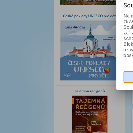
Sou
Na 
České poklady UNESCO pro děti
zkva
Soub
zaří
scho
Blok
uži
posk
Tajemná řeč genů