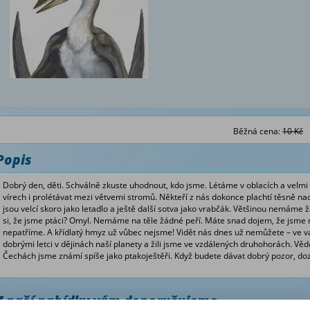
Běžná cena:
10 Kč
Popis
Dobrý den, děti. Schválně zkuste uhodnout, kdo jsme. Létáme v oblacích a vel
vírech i prolétávat mezi větvemi stromů. Někteří z nás dokonce plachtí těsně nad 
jsou velcí skoro jako letadlo a ještě další sotva jako vrabčák. Většinou nemáme 
si, že jsme ptáci? Omyl. Nemáme na těle žádné peří. Máte snad dojem, že jsme ne
nepatříme. A křídlatý hmyz už vůbec nejsme! Vidět nás dnes už nemůžete – ve va
dobrými letci v dějinách naší planety a žili jsme ve vzdálených druhohorách. Věd
Čechách jsme známí spíše jako ptakoještěři. Když budete dávat dobrý pozor, doz
Z naší nabídky vám doporučujeme