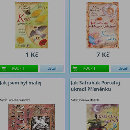
1 Kč
7 Kč
KOUPIT
detail
KOUPIT
detail
Jak jsem byl malej
Jak Safrabak Portefuj
ukradl Přísněnku
Autor: Juhaňák Stanislav
Autor: Vydrová Markéta