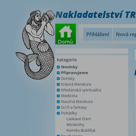
Nakladatelství T
Přihlášení
Nová reg
Kategorie
Novinky
Připravujeme
Dotisky
Krásná literatura
Křesťanská spiritualita
Medicína
Naučná literatura
Sci-fi a fantasy
Pohádky
Laskavé čtení
Miniknihy
Komiks Bublifuk