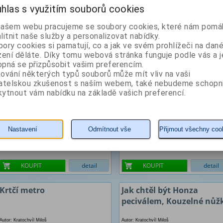
hlas s využitím souborů cookies
Podivuhodní draci
Poťouši a zloděják
našem webu pracujeme se soubory cookies, které nám pomáh
litnit naše služby a personalizovat nabídky.
ory cookies si pamatují, co a jak ve svém prohlížeči na dan
Autor: Socha Vladimír
Autor: Kratochvíl Miloš
zení děláte. Díky tomu webová stránka funguje podle vás a j
pná se přizpůsobit vašim preferencím.
ování některých typů souborů může mít vliv na vaši
vatelskou zkušenost s naším webem, také nebudeme schopn
ytnout vám nabídku na základě vašich preferencí.
Nastavení
Odmítnout vše
Přijmout všechny coo
7 Kč
240 Kč
KOUPIT
detail
KOUPIT
detail
Krtčí metro
Jak chtěl být Honza
peciválem, Kouzelné nůž
Autor: Kratochvíl Miloš
Autor: Kratochvíl Miloš