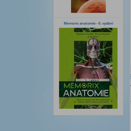
Memorix anatomie - 6. vydání