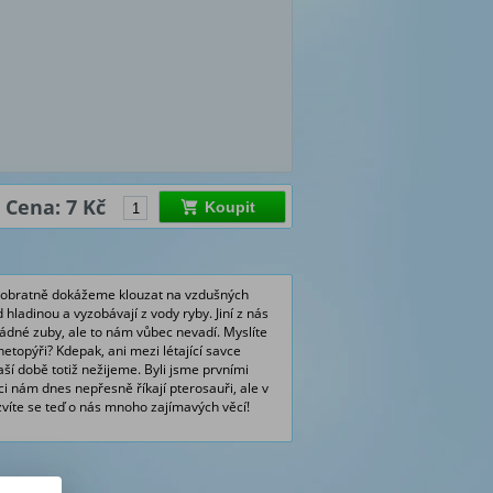
Cena: 7 Kč
Koupit
mi obratně dokážeme klouzat na vzdušných
hladinou a vyzobávají z vody ryby. Jiní z nás
žádné zuby, ale to nám vůbec nevadí. Myslíte
topýři? Kdepak, ani mezi létající savce
ší době totiž nežijeme. Byli jsme prvními
ci nám dnes nepřesně říkají pterosauři, ale v
víte se teď o nás mnoho zajímavých věcí!