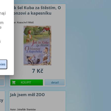
Jak šel Kuba za štěstím, O
Honzovi a kapesníku
ají
ém
Autor: Kratochvíl Miloš
e
i
kies
7 Kč
KOUPIT
detail
Jak jsem měl ZOO
ky
Autor: Juhaňák Stanislav