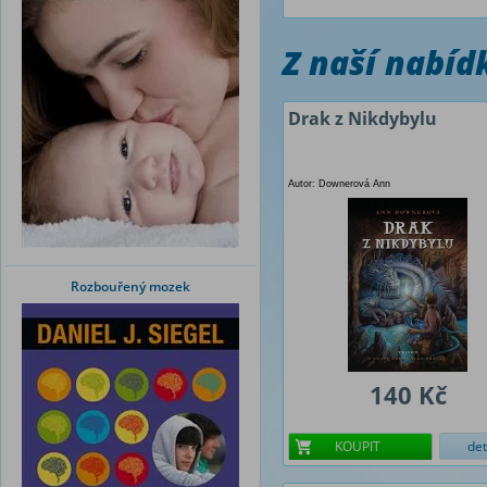
Z naší nabí
Drak z Nikdybylu
Autor: Downerová Ann
Rozbouřený mozek
140 Kč
KOUPIT
det