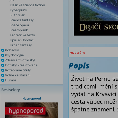
JFK
Klasická science fiction
Kyberpunk
SF thriller
Science fantasy
Space opera
Steampunk
Teoretické texty
Upíři a vlkodlaci
Urban fantasy
Pohádky
rozebráno
Psychologie
Zdraví a životní styl
Popis
Dotisky - realizované
Rozebrané tituly
Volně ke stažení
Život na Pernu se
Humor
tradicemi, mění se
Bestselery
vydat na Krvavici
Hypnoporod
cesta vůbec možn
špatné znamení, ž