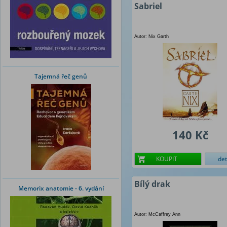
Sabriel
Autor: Nix Garth
Tajemná řeč genů
140 Kč
KOUPIT
det
Bílý drak
Memorix anatomie - 6. vydání
Autor: McCaffrey Ann