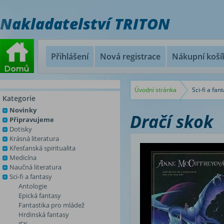
Nakladatelství TRITON
Přihlášení
Nová registrace
Nákupní koší
Úvodní stránka
Sci-fi a fan
Kategorie
Novinky
Dračí skok
Připravujeme
Dotisky
Krásná literatura
Křesťanská spiritualita
Medicína
Naučná literatura
Sci-fi a fantasy
Antologie
Epická fantasy
Fantastika pro mládež
Hrdinská fantasy