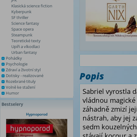
JFK
Klasická science fiction
Kyberpunk
SF thriller
Science fantasy
Space opera
Steampunk
Teoretické texty
Upíři a vlkodlaci
Urban fantasy
Pohádky
Psychologie
Zdraví a životní styl
Popis
Dotisky - realizované
Rozebrané tituly
Volně ke stažení
Sabriel vyrostla 
Humor
vládnou magické 
Bestselery
záhadně zmizí jej
Hypnoporod
nástrah, aby jej 
sedm kouzelných 
stávají kocour a 