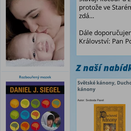
protože ve Starém
zdá…
Dále doporučujeme
Království: Pan P
Z naší nabí
Rozbouřený mozek
Světské kánony, Duch
kánony
Autor: Svoboda Pavel