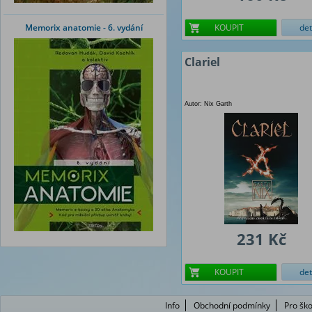
Memorix anatomie - 6. vydání
KOUPIT
det
Clariel
Autor: Nix Garth
231 Kč
KOUPIT
det
Info
Obchodní podmínky
Pro ško