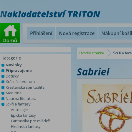
Nakladatelství TRITON
Přihlášení
Nová registrace
Nákupní koší
Úvodní stránka
Sci-fi a fan
Kategorie
Novinky
Sabriel
Připravujeme
Dotisky
Krásná literatura
Křesťanská spiritualita
Medicína
Naučná literatura
Sci-fi a fantasy
Antologie
Epická fantasy
Fantastika pro mládež
Hrdinská fantasy