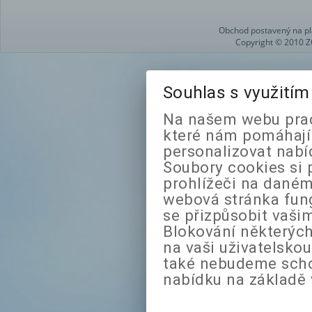
Obchod postavený na pl
Copyright © 2010 Z
Souhlas s využití
Na našem webu prac
které nám pomáhají 
personalizovat nabí
Soubory cookies si 
prohlížeči na daném
webová stránka fung
se přizpůsobit vaši
Blokování některých
na vaši uživatelsko
také nebudeme sch
nabídku na základě 