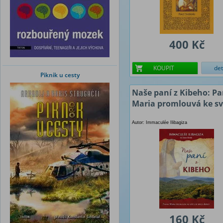
400 Kč
KOUPIT
det
Piknik u cesty
Naše paní z Kibeho: P
Maria promlouvá ke s
Autor: Immaculée Ilibagiza
160 Kč