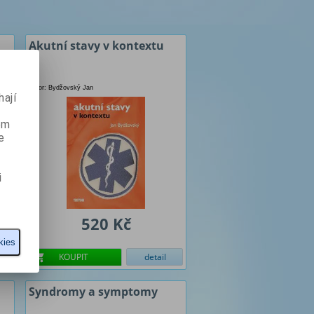
Akutní stavy v kontextu
Autor: Bydžovský Jan
ají
ém
e
i
520 Kč
kies
KOUPIT
detail
Syndromy a symptomy