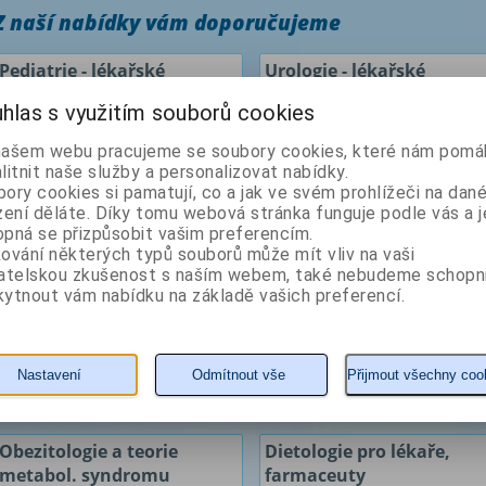
Z naší nabídky vám doporučujeme
Pediatrie - lékařské
Urologie - lékařské
repetitorium
repetitorium
hlas s využitím souborů cookies
Autor: Bayer Milan
Autor: Hanuš Tomáš
našem webu pracujeme se soubory cookies, které nám pomáh
litnit naše služby a personalizovat nabídky.
ory cookies si pamatují, co a jak ve svém prohlížeči na dan
zení děláte. Díky tomu webová stránka funguje podle vás a j
pná se přizpůsobit vašim preferencím.
ování některých typů souborů může mít vliv na vaši
vatelskou zkušenost s naším webem, také nebudeme schopn
ytnout vám nabídku na základě vašich preferencí.
320 Kč
240 Kč
Nastavení
Odmítnout vše
Přijmout všechny coo
KOUPIT
detail
KOUPIT
detail
Obezitologie a teorie
Dietologie pro lékaře,
metabol. syndromu
farmaceuty