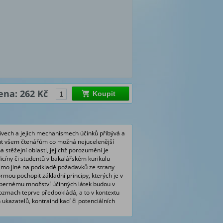
ena: 262 Kč
Koupit
čivech a jejich mechanismech účinků přibývá a
nout všem čtenářům co možná nejucelenější
stěžejní oblasti, jejichž porozumění je
íny či studentů v bakalářském kurikulu
mimo jiné na podkladě požadavků ze strany
mou pochopit základní principy, kterých je v
ebernému množství účinných látek budou v
rozmach teprve předpokládá, a to v kontextu
kazatelů, kontraindikací či potenciálních