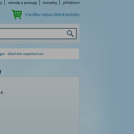
ky
návody a postupy
kontakty
přihlášení
V košíku nejsou žádné položky
ie - lékařské repetitorium
m
-8