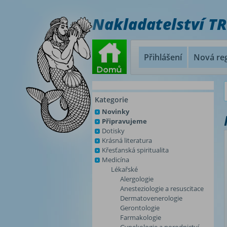
Nakladatelství T
Přihlášení
Nová reg
Kategorie
Novinky
Připravujeme
Dotisky
Krásná literatura
Křesťanská spiritualita
Medicína
Lékařské
Alergologie
Anesteziologie a resuscitace
Dermatovenerologie
Gerontologie
Farmakologie