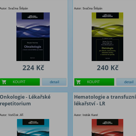
Autor: Svačina Štěpán
Autor: Svačina Štěpán
224 Kč
240 Kč
KOUPIT
detail
KOUPIT
detail
Onkologie - Lékařské
Hematologie a transfuzní
repetitorium
lékařství - LR
Autor: Vorlíček Jiří
Autor: Indrák Karel