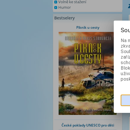
Volně ke stažení
Humor
Bestselery
Piknik u cesty
Sou
Na 
zkva
Soub
zaří
scho
Blok
uži
posk
České poklady UNESCO pro děti