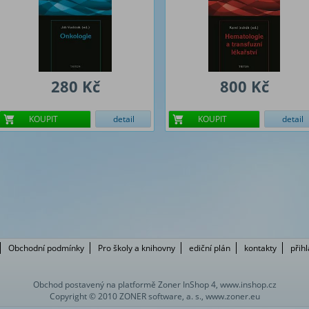
280 Kč
800 Kč
KOUPIT
detail
KOUPIT
detail
Obchodní podmínky
Pro školy a knihovny
ediční plán
kontakty
přih
Obchod postavený na platformě Zoner InShop 4, www.inshop.cz
Copyright © 2010 ZONER software, a. s., www.zoner.eu