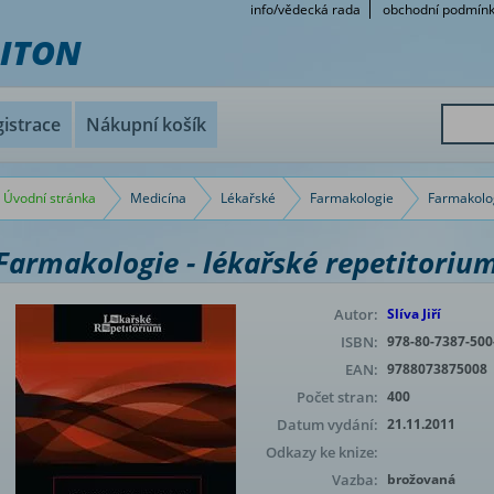
info/vědecká rada
obchodní podmín
RITON
istrace
Nákupní košík
Úvodní stránka
Medicína
Lékařské
Farmakologie
Farmakolog
Farmakologie - lékařské repetitoriu
Autor:
Slíva Jiří
ISBN:
978-80-7387-500
EAN:
9788073875008
Počet stran:
400
Datum vydání:
21.11.2011
Odkazy ke knize:
Vazba:
brožovaná