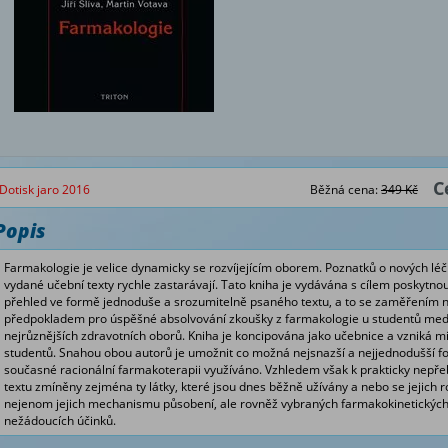
C
Dotisk jaro 2016
Běžná cena:
349 Kč
Popis
Farmakologie je velice dynamicky se rozvíjejícím oborem. Poznatků o nových lé
vydané učební texty rychle zastarávají. Tato kniha je vydávána s cílem poskyt
přehled ve formě jednoduše a srozumitelně psaného textu, a to se zaměřením na 
předpokladem pro úspěšné absolvování zkoušky z farmakologie u studentů medic
nejrůznějších zdravotních oborů. Kniha je koncipována jako učebnice a vzniká 
studentů. Snahou obou autorů je umožnit co možná nejsnazší a nejjednodušší for
současné racionální farmakoterapii využíváno. Vzhledem však k prakticky nepř
textu zmíněny zejména ty látky, které jsou dnes běžně užívány a nebo se jejich 
nejenom jejich mechanismu působení, ale rovněž vybraných farmakokinetických u
nežádoucích účinků.