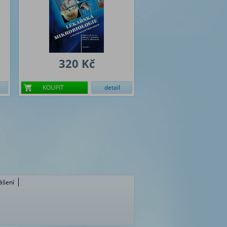
320 Kč
KOUPIT
detail
lášení