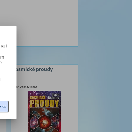
ají
ém
e
Kosmické proudy
i
Autor: Asimov Isaac
kies