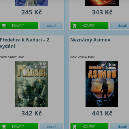
245 Kč
343 Kč
KOUPIT
detail
KOUPIT
detail
Předehra k Nadaci – 2.
Neznámý Asimov
vydání
Autor: Asimov Isaac
Autor: Asimov Isaac
342 Kč
441 Kč
KOUPIT
detail
KOUPIT
detail