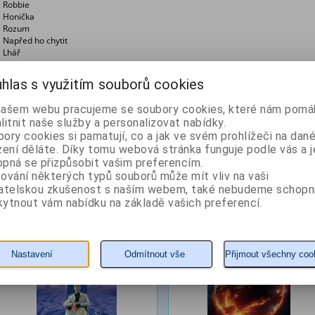
Robbie
Honička
Rozum
Napřed ho chytit
Lhář
Ztratil se robot
Únik
hlas s využitím souborů cookies
Důkaz
Vyhnutelný konflikt
našem webu pracujeme se soubory cookies, které nám pomáh
litnit naše služby a personalizovat nabídky.
Z naší nabídky vám doporučujeme
ory cookies si pamatují, co a jak ve svém prohlížeči na dan
zení děláte. Díky tomu webová stránka funguje podle vás a j
pná se přizpůsobit vašim preferencím.
Nadace – nové vydání
Nemesis
ování některých typů souborů může mít vliv na vaši
vatelskou zkušenost s naším webem, také nebudeme schopn
ytnout vám nabídku na základě vašich preferencí.
Autor: Asimov Isaac
Autor: Asimov Isaac
Nastavení
Odmítnout vše
Přijmout všechny coo