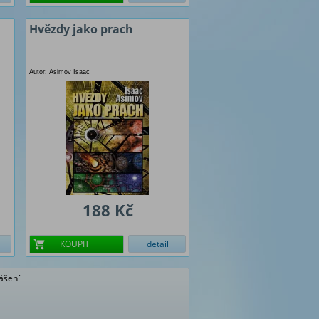
Hvězdy jako prach
Autor: Asimov Isaac
188 Kč
KOUPIT
detail
lášení