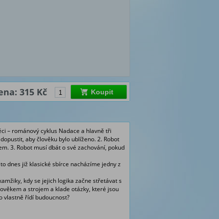
ena: 315 Kč
Koupit
ci – románový cyklus Nadace a hlavně tři
 dopustit, aby člověku bylo ublíženo. 2. Robot
em. 3. Robot musí dbát o své zachování, pokud
to dnes již klasické sbírce nacházíme jedny z
amžiky, kdy se jejich logika začne střetávat s
věkem a strojem a klade otázky, které jsou
o vlastně řídí budoucnost?