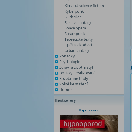
JFK
Klasická science fiction
Kyberpunk
SF thriller
Science fantasy
Space opera
Steampunk
Teoretické texty
Upíři a vlkodlaci
Urban fantasy
Pohádky
Psychologie
Zdraví a životní styl
Dotisky - realizované
Rozebrané tituly
Volně ke stažení
Humor
Bestselery
Hypnoporod