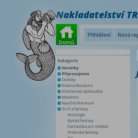
Nakladatelství T
Přihlášení
Nová reg
Kategorie
Novinky
Připravujeme
Dotisky
Krásná literatura
Křesťanská spiritualita
Medicína
Naučná literatura
Sci-fi a fantasy
Antologie
Epická fantasy
Fantastika pro mládež
Hrdinská fantasy