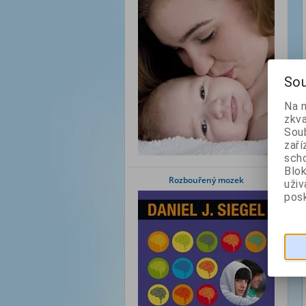
Sou
Na 
zkva
Soub
zaří
scho
Blok
Rozbouřený mozek
uži
posk