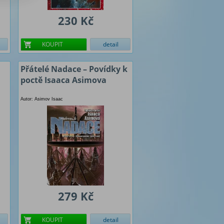
230 Kč
KOUPIT
detail
Přátelé Nadace – Povídky k
poctě Isaaca Asimova
Autor: Asimov Isaac
279 Kč
KOUPIT
detail