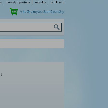
ky
návody a postupy
kontakty
přihlášení
V košíku nejsou žádné položky
-7