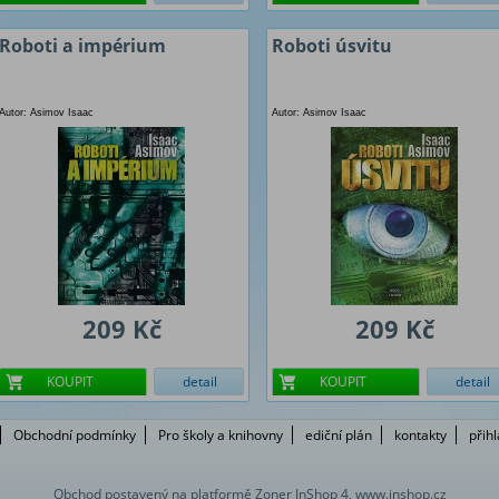
Roboti a impérium
Roboti úsvitu
Autor: Asimov Isaac
Autor: Asimov Isaac
209 Kč
209 Kč
KOUPIT
detail
KOUPIT
detail
Obchodní podmínky
Pro školy a knihovny
ediční plán
kontakty
přih
Obchod postavený na platformě Zoner InShop 4, www.inshop.cz