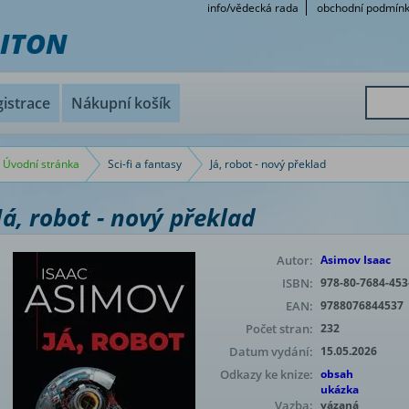
info/vědecká rada
obchodní podmín
RITON
istrace
Nákupní košík
Úvodní stránka
Sci-fi a fantasy
Já, robot - nový překlad
Já, robot - nový překlad
Autor:
Asimov Isaac
ISBN:
978-80-7684-453
EAN:
9788076844537
Počet stran:
232
Datum vydání:
15.05.2026
Odkazy ke knize:
obsah
ukázka
Vazba:
vázaná