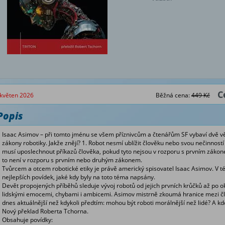
C
květen 2026
Běžná cena:
449 Kč
Popis
Isaac Asimov – při tomto jménu se všem příznivcům a čtenářům SF vybaví dvě vě
zákony robotiky. Jakže znějí? 1. Robot nesmí ublížit člověku nebo svou nečinností
musí uposlechnout příkazů člověka, pokud tyto nejsou v rozporu s prvním zákon
to není v rozporu s prvním nebo druhým zákonem.
Tvůrcem a otcem robotické etiky je právě americký spisovatel Isaac Asimov. V té
nejlepších povídek, jaké kdy byly na toto téma napsány.
Devět propojených příběhů sleduje vývoj robotů od jejich prvních krůčků až po ok
lidskými emocemi, chybami i ambicemi. Asimov mistrně zkoumá hranice mezi člo
dnes aktuálnější než kdykoli předtím: mohou být roboti morálnější než lidé? A kd
Nový překlad Roberta Tchorna.
Obsahuje povídky: