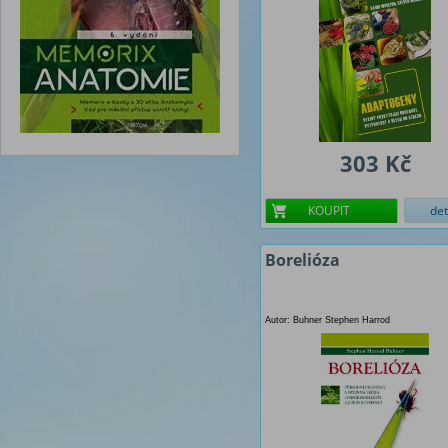
303 Kč
KOUPIT
det
Borelióza
Autor: Buhner Stephen Harrod