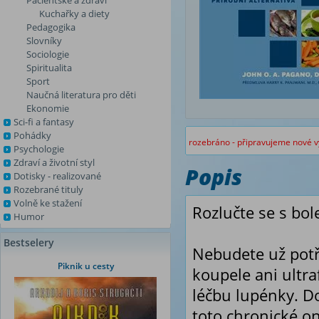
Pacientské a zdraví
Kuchařky a diety
Pedagogika
Slovníky
Sociologie
Spiritualita
Sport
Naučná literatura pro děti
Ekonomie
Sci-fi a fantasy
Pohádky
rozebráno - připravujeme nové v
Psychologie
Zdraví a životní styl
Popis
Dotisky - realizované
Rozebrané tituly
Volně ke stažení
Rozlučte se s bo
Humor
Bestselery
Nebudete už potř
Piknik u cesty
koupele ani ultra
léčbu lupénky. Do
toto chronické o