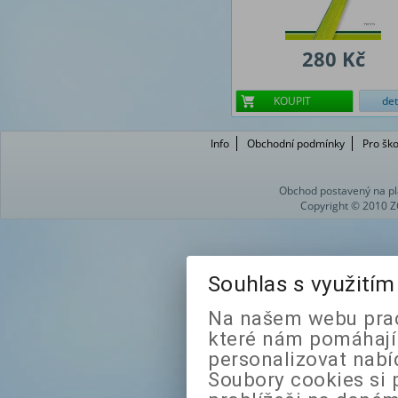
280 Kč
KOUPIT
det
Info
Obchodní podmínky
Pro ško
Obchod postavený na pl
Copyright © 2010 Z
Souhlas s využití
Na našem webu prac
které nám pomáhají 
personalizovat nabí
Soubory cookies si 