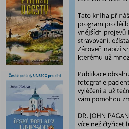
Tato kniha přináš
program pro léčbu
vnějších projevů l
stravování, očist
Zároveň nabízí s
kterému už mnozí 
Publikace obsahu
České poklady UNESCO pro děti
fotografie pacie
vyléčení a užiteč
vám pomohou změn
DR. JOHN PAGANO 
více než čtyřicet