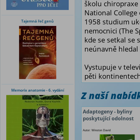
školu chiropraxe 
National College 
1958 studium uko
Tajemná řeč genů
nemocnici (The S
kde se setkal se
neúnavně hledal 
Vystupuje v telev
pěti kontinentech
Memorix anatomie - 6. vydání
Z naší nabí
Adaptogeny - byliny
poskytující odolnost
Autor: Winston David