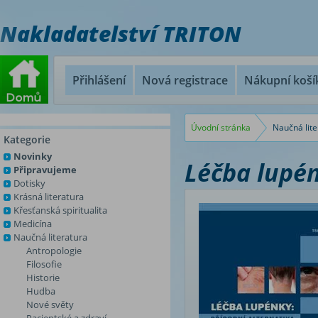
Nakladatelství TRITON
Přihlášení
Nová registrace
Nákupní koší
Úvodní stránka
Naučná lite
Kategorie
Novinky
Léčba lupén
Připravujeme
Dotisky
Krásná literatura
Křesťanská spiritualita
Medicína
Naučná literatura
Antropologie
Filosofie
Historie
Hudba
Nové světy