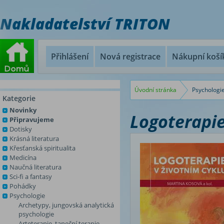
Nakladatelství TRITON
Přihlášení
Nová registrace
Nákupní koší
Úvodní stránka
Psychologi
Kategorie
Novinky
Logoterapie
Připravujeme
Dotisky
Krásná literatura
Křesťanská spiritualita
Medicína
Naučná literatura
Sci-fi a fantasy
Pohádky
Psychologie
Archetypy, jungovská analytická
psychologie
Arteterapie, taneční terapie,