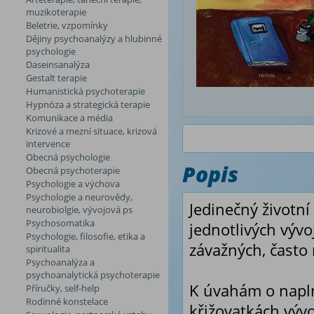
muzikoterapie
Beletrie, vzpomínky
Dějiny psychoanalýzy a hlubinné
psychologie
Daseinsanalýza
Gestalt terapie
Humanistická psychoterapie
Hypnóza a strategická terapie
Komunikace a média
Krizové a mezní situace, krizová
intervence
Obecná psychologie
Popis
Obecná psychoterapie
Psychologie a výchova
Psychologie a neurovědy,
Jedinečný životní
neurobiolgie, vývojová ps
Psychosomatika
jednotlivých výv
Psychologie, filosofie, etika a
závažných, často 
spiritualita
Psychoanalýza a
psychoanalytická psychoterapie
K úvahám o napln
Příručky, self-help
Rodinné konstelace
křižovatkách výv