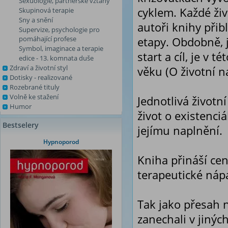
Sexuologie, partnerské vztahy
cyklem. Každé živ
Skupinová terapie
Sny a snění
autoři knihy přib
Supervize, psychologie pro
pomáhající profese
etapy. Obdobně, 
Symbol, imaginace a terapie
start a cíl, je v
edice - 13. komnata duše
Zdraví a životní styl
věku (O životní n
Dotisky - realizované
Rozebrané tituly
Volně ke stažení
Jednotlivá životn
Humor
život o existenci
Bestselery
jejímu naplnění.
Hypnoporod
Kniha přináší cen
terapeutické náp
Tak jako přesah n
zanechali v jinýc