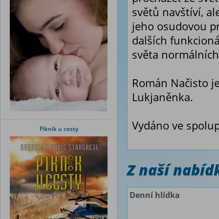
světů navštíví, al
jeho osudovou p
dalších funkcioná
světa normálních 
Román Načisto je
Lukjaněnka.
Vydáno ve spolup
Piknik u cesty
Z naší nabí
Denní hlídka