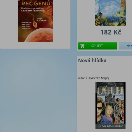
182 Kč
KOUPIT
det
Nová hlídka
Autor: Lukjaněnko Sergej