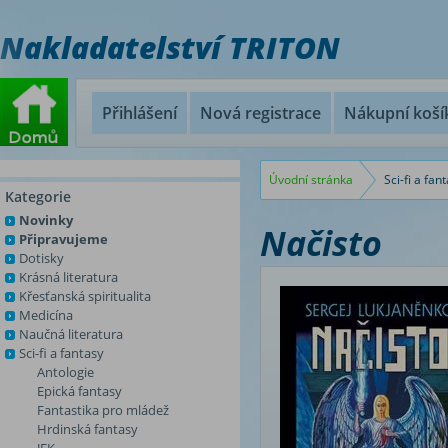
Nakladatelství TRITON
Přihlášení
Nová registrace
Nákupní koší
Úvodní stránka
Sci-fi a fan
Kategorie
Novinky
Načisto
Připravujeme
Dotisky
Krásná literatura
Křesťanská spiritualita
Medicína
Naučná literatura
Sci-fi a fantasy
Antologie
Epická fantasy
Fantastika pro mládež
Hrdinská fantasy