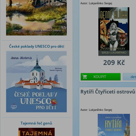
Autor: Lukjaněnko Sergej
České poklady UNESCO pro děti
209 Kč
KOUPIT
det
Rytíři Čtyřiceti ostrovů
Autor: Lukjaněnko Sergej
Tajemná řeč genů