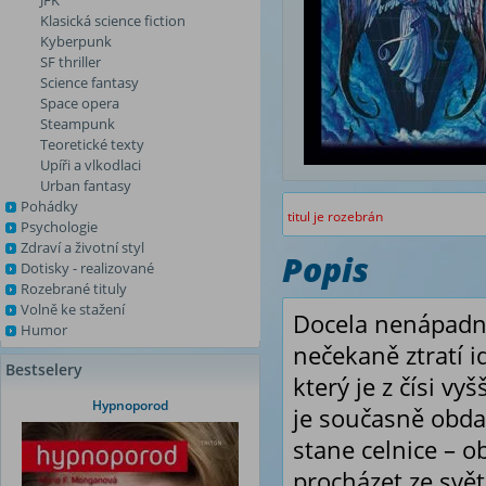
JFK
Klasická science fiction
Kyberpunk
SF thriller
Science fantasy
Space opera
Steampunk
Teoretické texty
Upíři a vlkodlaci
Urban fantasy
Pohádky
titul je rozebrán
Psychologie
Zdraví a životní styl
Popis
Dotisky - realizované
Rozebrané tituly
Volně ke stažení
Docela nenápadný
Humor
nečekaně ztratí i
Bestselery
který je z čísi vy
Hypnoporod
je současně obda
stane celnice – o
procházet ze svě