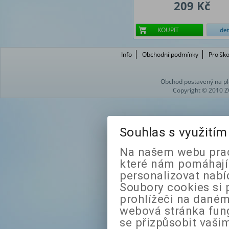
209 Kč
KOUPIT
det
Info
Obchodní podmínky
Pro ško
Obchod postavený na pl
Copyright © 2010 Z
Souhlas s využití
Na našem webu prac
které nám pomáhají 
personalizovat nabí
Soubory cookies si 
prohlížeči na daném
webová stránka fung
se přizpůsobit vaši