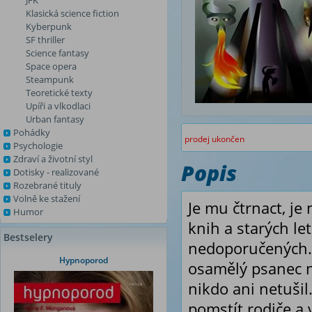
JFK
Klasická science fiction
Kyberpunk
SF thriller
Science fantasy
Space opera
Steampunk
Teoretické texty
Upíři a vlkodlaci
Urban fantasy
Pohádky
prodej ukončen
Psychologie
Zdraví a životní styl
Popis
Dotisky - realizované
Rozebrané tituly
Volně ke stažení
Je mu čtrnact, je
Humor
knih a starých l
Bestselery
nedoporučených. Z
Hypnoporod
osamělý psanec n
nikdo ani netuši
pomstít rodiče a 