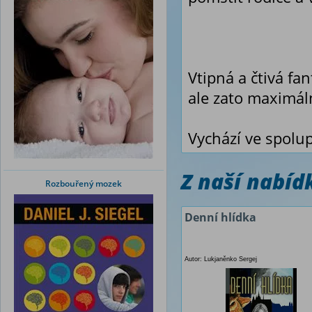
Vtipná a čtivá fa
ale zato maximáln
Vychází ve spolup
Z naší nabí
Rozbouřený mozek
Denní hlídka
Autor: Lukjaněnko Sergej