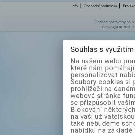
Info
Obchodní podmínky
Pro ško
Obchod postavený na pl
Copyright © 2010 Z
Souhlas s využití
Na našem webu prac
které nám pomáhají 
personalizovat nabí
Soubory cookies si 
prohlížeči na daném
webová stránka fung
se přizpůsobit vaši
Blokování některých
na vaši uživatelsko
také nebudeme sch
nabídku na základě 