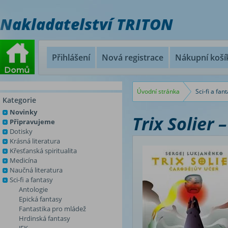
Nakladatelství TRITON
Přihlášení
Nová registrace
Nákupní koší
Úvodní stránka
Sci-fi a fan
Kategorie
Novinky
Trix Solier 
Připravujeme
Dotisky
Krásná literatura
Křesťanská spiritualita
Medicína
Naučná literatura
Sci-fi a fantasy
Antologie
Epická fantasy
Fantastika pro mládež
Hrdinská fantasy