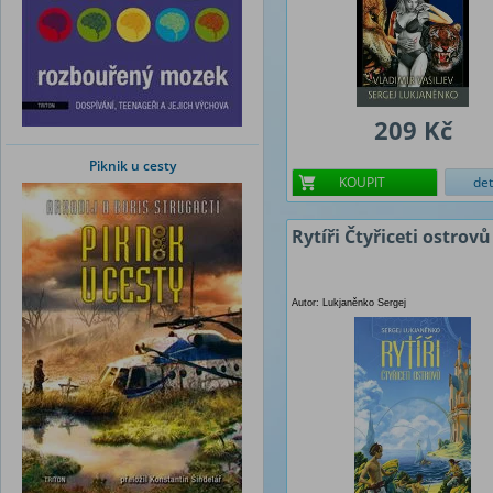
209 Kč
Piknik u cesty
KOUPIT
det
Rytíři Čtyřiceti ostrovů
Autor: Lukjaněnko Sergej