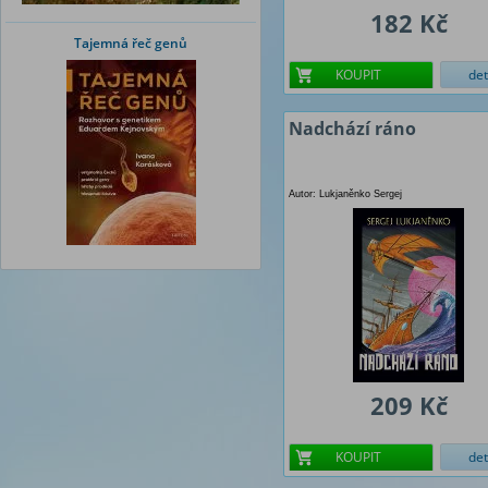
182 Kč
Tajemná řeč genů
KOUPIT
det
Nadchází ráno
Autor: Lukjaněnko Sergej
209 Kč
KOUPIT
det