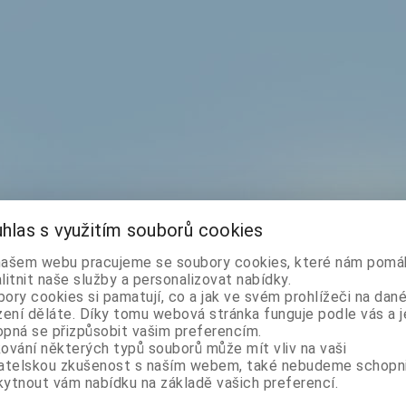
hlas s využitím souborů cookies
našem webu pracujeme se soubory cookies, které nám pomáh
litnit naše služby a personalizovat nabídky.
ory cookies si pamatují, co a jak ve svém prohlížeči na dan
zení děláte. Díky tomu webová stránka funguje podle vás a j
pná se přizpůsobit vašim preferencím.
ování některých typů souborů může mít vliv na vaši
vatelskou zkušenost s naším webem, také nebudeme schopn
ytnout vám nabídku na základě vašich preferencí.