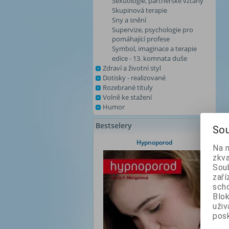
Sexuologie, partnerské vztahy
Skupinová terapie
Sny a snění
Supervize, psychologie pro
pomáhající profese
Symbol, imaginace a terapie
edice - 13. komnata duše
Zdraví a životní styl
Dotisky - realizované
Rozebrané tituly
Volně ke stažení
Humor
Bestselery
Sou
Hypnoporod
Na 
zkva
Soub
zaří
scho
Blok
uži
posk