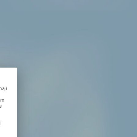
ají
ém
e
i