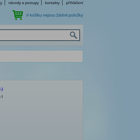
ky
návody a postupy
kontakty
přihlášení
V košíku nejsou žádné položky
.)
-1