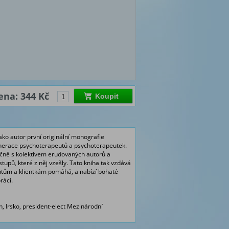
ena: 344 Kč
Koupit
ako autor první originální monografie
nerace psychoterapeutů a psychoterapeutek.
ečně s kolektivem erudovaných autorů a
pů, které z něj vzešly. Tato kniha tak vzdává
entům a klientkám pomáhá, a nabízí bohaté
ráci.
n, Irsko, president-elect Mezinárodní