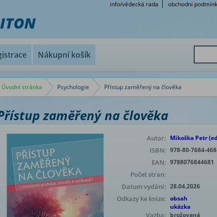
info/vědecká rada
obchodní podmín
RITON
istrace
Nákupní košík
Úvodní stránka
Psychologie
Přístup zaměřený na člověka
Přístup zaměřený na člověka
Autor:
Mikoška Petr (ed
ISBN:
978-80-7684-468
EAN:
9788076844681
Počet stran:
Datum vydání:
28.04.2026
Odkazy ke knize:
obsah
ukázka
Vazba:
brožovaná