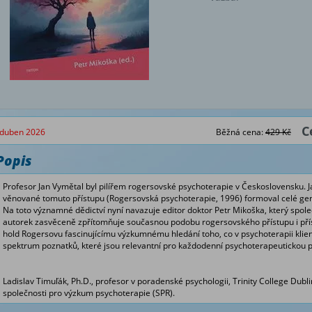
C
duben 2026
Běžná cena:
429 Kč
Popis
Profesor Jan Vymětal byl pilířem rogersovské psychoterapie v Československu. J
věnované tomuto přístupu (Rogersovská psychoterapie, 1996) formoval celé ge
Na toto významné dědictví nyní navazuje editor doktor Petr Mikoška, který spol
autorek zasvěceně zpřítomňuje současnou podobu rogersovského přístupu i přístu
hold Rogersovu fascinujícímu výzkumnému hledání toho, co v psychoterapii kli
spektrum poznatků, které jsou relevantní pro každodenní psychoterapeutickou p
Ladislav Timuľák, Ph.D., profesor v poradenské psychologii, Trinity College Dubli
společnosti pro výzkum psychoterapie (SPR).