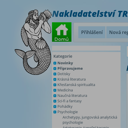
Nakladatelství T
Přihlášení
Nová reg
Kategorie
Novinky
Připravujeme
Dotisky
Krásná literatura
Křesťanská spiritualita
Medicína
Naučná literatura
Sci-fi a fantasy
Pohádky
Psychologie
Archetypy, jungovská analytická
psychologie
Arteterapie, taneční terapie,