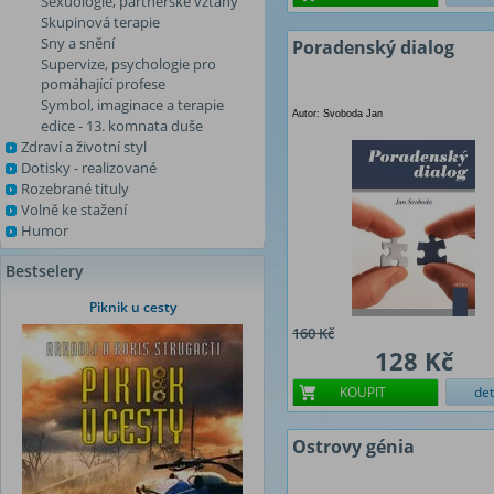
Sexuologie, partnerské vztahy
Skupinová terapie
Sny a snění
Poradenský dialog
Supervize, psychologie pro
pomáhající profese
Symbol, imaginace a terapie
Autor: Svoboda Jan
edice - 13. komnata duše
Zdraví a životní styl
Dotisky - realizované
Rozebrané tituly
Volně ke stažení
Humor
Bestselery
Piknik u cesty
160 Kč
128 Kč
KOUPIT
det
Ostrovy génia