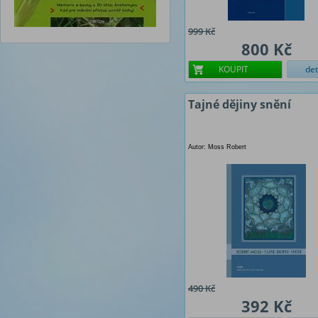
999 Kč
800 Kč
KOUPIT
det
Tajné dějiny snění
Autor: Moss Robert
490 Kč
392 Kč