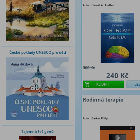
Autor: Darold A. Treffert
České poklady UNESCO pro děti
300 Kč
240 Kč
KOUPIT
det
Rodinná terapie
Autor: Barker Philip
Tajemná řeč genů