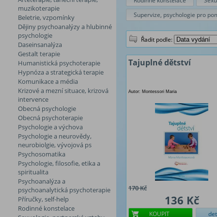
Rodinné konstelace
Sexu
muzikoterapie
Supervize, psychologie pro po
Beletrie, vzpomínky
Dějiny psychoanalýzy a hlubinné
psychologie
Řadit podle:
Daseinsanalýza
Gestalt terapie
Tajuplné dětství
Humanistická psychoterapie
Hypnóza a strategická terapie
Komunikace a média
Krizové a mezní situace, krizová
Autor: Montessori Maria
intervence
Obecná psychologie
Obecná psychoterapie
Psychologie a výchova
Psychologie a neurovědy,
neurobiolgie, vývojová ps
Psychosomatika
Psychologie, filosofie, etika a
spiritualita
Psychoanalýza a
170 Kč
psychoanalytická psychoterapie
136 Kč
Příručky, self-help
Rodinné konstelace
KOUPIT
det