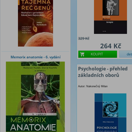
329 Kč
264 Kč
KOUPIT
det
Memorix anatomie - 6. vydání
Psychologie - přehled
základních oborů
Autor: Nakonečný Milan