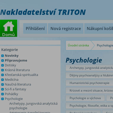
Nakladatelství TRITON
Přihlášení
Nová registrace
Nákupní koší
Úvodní stránka
Psychologi
Kategorie
Novinky
Psychologie
Připravujeme
Dotisky
Archetypy, jungovská analytick
Krásná literatura
Křesťanská spiritualita
Dějiny psychoanalýzy a hlubin
Medicína
Humanistická psychoterapie
Naučná literatura
Sci-fi a fantasy
Krizové a mezní situace, krizo
Pohádky
Psychologie a výchova
P
Psychologie
Archetypy, jungovská analytická
Psychologie, filosofie, etika a sp
psychologie
Arteterapie, taneční terapie,