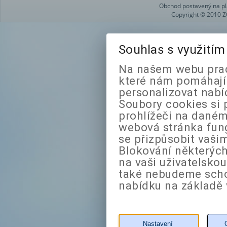
Obchod postavený na pl
Copyright © 2010 Z
Souhlas s využití
Na našem webu prac
které nám pomáhají 
personalizovat nabí
Soubory cookies si 
prohlížeči na daném
webová stránka fung
se přizpůsobit vaši
Blokování některých
na vaši uživatelsko
také nebudeme sch
nabídku na základě 
Nastavení