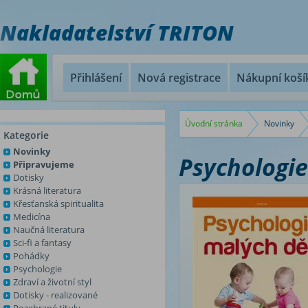
Nakladatelství TRITON
Přihlášení
Nová registrace
Nákupní koší
Úvodní stránka
Novinky
Kategorie
Novinky
Psychologie
Připravujeme
Dotisky
Krásná literatura
Křesťanská spiritualita
Medicína
Naučná literatura
Sci-fi a fantasy
Pohádky
Psychologie
Zdraví a životní styl
Dotisky - realizované