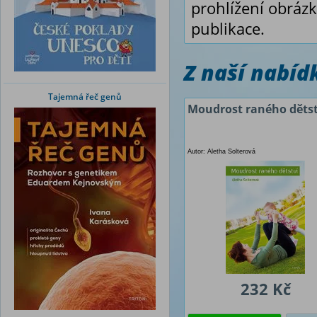
prohlížení obrázk
publikace.
Z naší nabí
Tajemná řeč genů
Moudrost raného dětst
Autor: Aletha Solterová
232 Kč