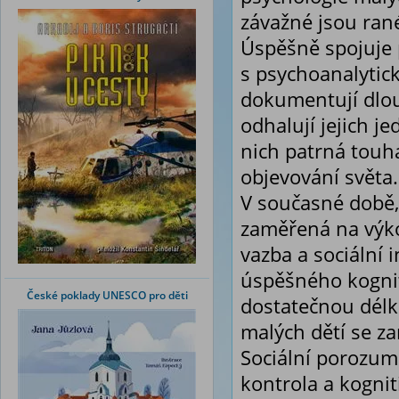
závažné jsou rané
Úspěšně spojuje 
s psychoanalytic
dokumentují dlou
odhalují jejich 
nich patrná touha
objevování světa.
V současné době,
zaměřená na výko
vazba a sociální 
úspěšného kognit
České poklady UNESCO pro děti
dostatečnou dél
malých dětí se za
Sociální porozumě
kontrola a kogni