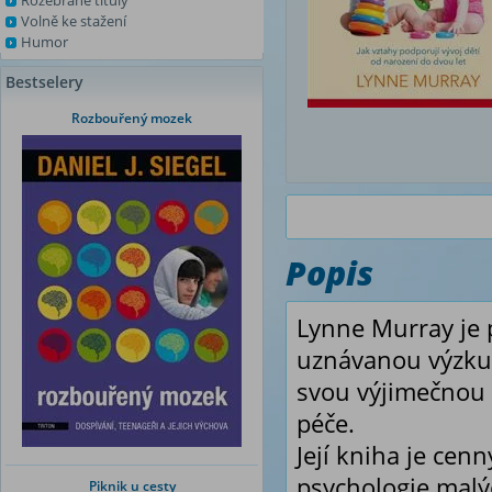
Rozebrané tituly
Volně ke stažení
Humor
Bestselery
Rozbouřený mozek
Popis
Lynne Murray je 
uznávanou výzkum
svou výjimečnou e
péče.
Její kniha je ce
psychologie malýc
Piknik u cesty