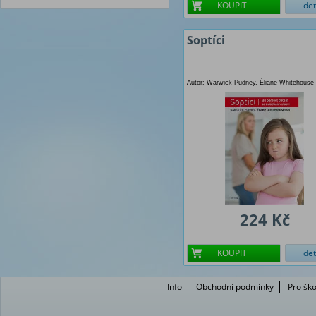
KOUPIT
det
Soptíci
Autor: Warwick Pudney, Éliane Whitehouse
224 Kč
KOUPIT
det
Info
Obchodní podmínky
Pro ško