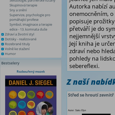
Sexuologie, partnerské vztahy
Autorka nabízí au
Skupinová terapie
Sny a snění
onemocněním, o z
Supervize, psychologie pro
pomáhající profese
popisuje prožitky
Symbol, imaginace a terapie
přetváří je do sym
edice - 13. komnata duše
Zdraví a životní styl
nejjemnější vrstv
Dotisky - realizované
Její kniha je urč
Rozebrané tituly
Volně ke stažení
zdraví nebo hleda
Humor
pohledy na lidsk
Bestselery
sebereflexi.
Rozbouřený mozek
Z naší nabí
Střed se hroutí zevnitř
Autor: Saks Elyn