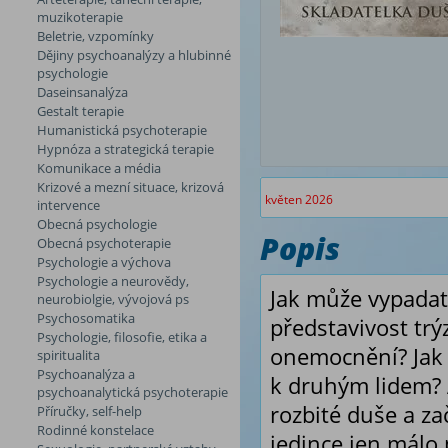
muzikoterapie
Beletrie, vzpomínky
Dějiny psychoanalýzy a hlubinné
psychologie
Daseinsanalýza
Gestalt terapie
Humanistická psychoterapie
Hypnóza a strategická terapie
Komunikace a média
Krizové a mezní situace, krizová
květen 2026
intervence
Obecná psychologie
Popis
Obecná psychoterapie
Psychologie a výchova
Psychologie a neurovědy,
Jak může vypadat 
neurobiolgie, vývojová ps
Psychosomatika
představivost tr
Psychologie, filosofie, etika a
onemocnění? Jak 
spiritualita
Psychoanalýza a
k druhým lidem? A
psychoanalytická psychoterapie
rozbité duše a za
Příručky, self-help
Rodinné konstelace
jedince jen málo