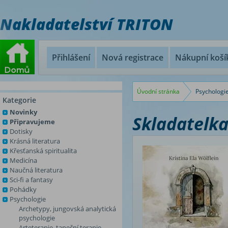
Nakladatelství TRITON
Přihlášení
Nová registrace
Nákupní koší
Úvodní stránka
Psychologi
Kategorie
Novinky
Skladatelk
Připravujeme
Dotisky
Krásná literatura
Křesťanská spiritualita
Medicína
Naučná literatura
Sci-fi a fantasy
Pohádky
Psychologie
Archetypy, jungovská analytická
psychologie
Arteterapie, taneční terapie,