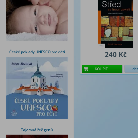
České poklady UNESCO pro děti
240 Kč
KOUPIT
det
Tajemná řeč genů