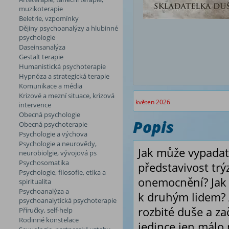
muzikoterapie
Beletrie, vzpomínky
Dějiny psychoanalýzy a hlubinné
psychologie
Daseinsanalýza
Gestalt terapie
Humanistická psychoterapie
Hypnóza a strategická terapie
Komunikace a média
Krizové a mezní situace, krizová
květen 2026
intervence
Obecná psychologie
Popis
Obecná psychoterapie
Psychologie a výchova
Psychologie a neurovědy,
Jak může vypadat 
neurobiolgie, vývojová ps
Psychosomatika
představivost tr
Psychologie, filosofie, etika a
onemocnění? Jak 
spiritualita
Psychoanalýza a
k druhým lidem? A
psychoanalytická psychoterapie
rozbité duše a za
Příručky, self-help
Rodinné konstelace
jedince jen málo