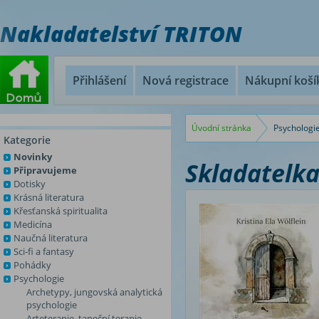
Nakladatelství TRITON
Přihlášení
Nová registrace
Nákupní koší
Úvodní stránka
Psychologi
Kategorie
Novinky
Skladatelk
Připravujeme
Dotisky
Krásná literatura
Křesťanská spiritualita
Medicína
Naučná literatura
Sci-fi a fantasy
Pohádky
Psychologie
Archetypy, jungovská analytická
psychologie
Arteterapie, taneční terapie,