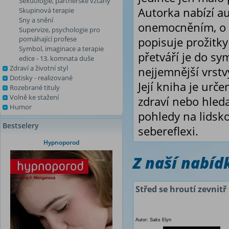
Sexuologie, partnerské vztahy
Autorka nabízí au
Skupinová terapie
Sny a snění
onemocněním, o z
Supervize, psychologie pro
pomáhající profese
popisuje prožitky
Symbol, imaginace a terapie
přetváří je do sym
edice - 13. komnata duše
Zdraví a životní styl
nejjemnější vrstv
Dotisky - realizované
Její kniha je urč
Rozebrané tituly
Volně ke stažení
zdraví nebo hleda
Humor
pohledy na lidsk
Bestselery
sebereflexi.
Hypnoporod
Z naší nabí
Střed se hroutí zevnitř
Autor: Saks Elyn