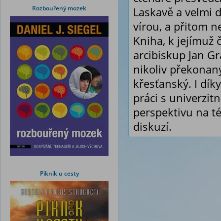
Rozbouřený mozek
Laskavě a velmi d
vírou, a přitom n
Kniha, k jejímuž
arcibiskup Jan Gr
nikoliv překonaný
křesťanský. I dík
práci s univerzit
perspektivu na t
diskuzí.
Piknik u cesty