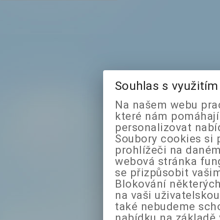
Souhlas s využití
Na našem webu prac
které nám pomáhají 
personalizovat nabí
Soubory cookies si 
prohlížeči na daném
webová stránka fung
se přizpůsobit vaši
Blokování některých
na vaši uživatelsko
také nebudeme sch
nabídku na základě 