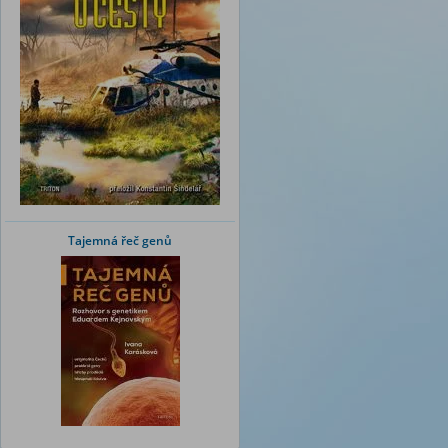
Tajemná řeč genů