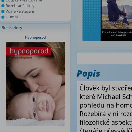
Dotisky - realizované
Rozebrané tituly
Volně ke stažení
Humor
Bestselery
Hypnoporod
Popis
Člověk byl stvořen
které Michael Sch
pohledu na homos
Rozebírá v ní roz
filozofické aspek
čtenáře přesvědči