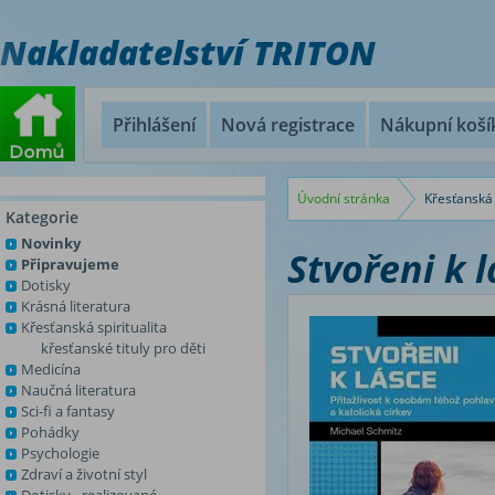
Nakladatelství TRITON
Přihlášení
Nová registrace
Nákupní koší
Úvodní stránka
Křesťanská 
Kategorie
Novinky
Stvořeni k 
Připravujeme
Dotisky
Krásná literatura
Křesťanská spiritualita
křesťanské tituly pro děti
Medicína
Naučná literatura
Sci-fi a fantasy
Pohádky
Psychologie
Zdraví a životní styl