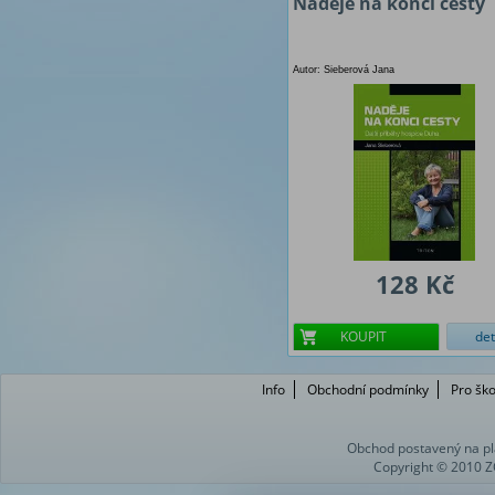
Naděje na konci cesty
Autor: Sieberová Jana
128 Kč
KOUPIT
det
Info
Obchodní podmínky
Pro ško
Obchod postavený na pl
Copyright © 2010 Z