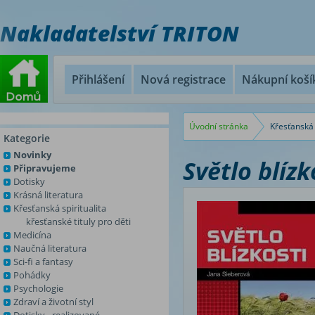
Nakladatelství TRITON
Přihlášení
Nová registrace
Nákupní koší
Úvodní stránka
Křesťanská 
Kategorie
Novinky
Světlo blízk
Připravujeme
Dotisky
Krásná literatura
Křesťanská spiritualita
křesťanské tituly pro děti
Medicína
Naučná literatura
Sci-fi a fantasy
Pohádky
Psychologie
Zdraví a životní styl