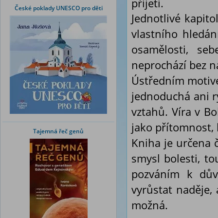
přijetí.
České poklady UNESCO pro děti
Jednotlivé kapito
vlastního hledá
osamělosti, seb
neprochází bez n
Ústředním motive
jednoduchá ani r
vztahů. Víra v B
jako přítomnost, k
Tajemná řeč genů
Kniha je určena 
smysl bolesti, to
pozváním k důvě
vyrůstat naděje,
možná.