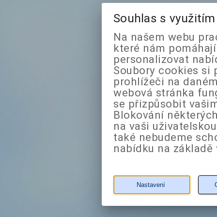
Souhlas s využití
Na našem webu prac
které nám pomáhají 
personalizovat nabí
Soubory cookies si 
prohlížeči na daném
webová stránka fung
se přizpůsobit vaši
Blokování některých
na vaši uživatelsko
také nebudeme sch
nabídku na základě 
Nastavení