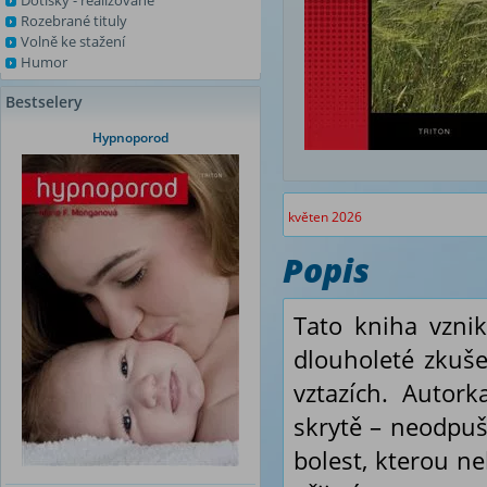
Dotisky - realizované
Rozebrané tituly
Volně ke stažení
Humor
Bestselery
Hypnoporod
květen 2026
Popis
Tato kniha vznik
dlouholeté zkušen
vztazích. Autork
skrytě – neodpuš
bolest, kterou ne