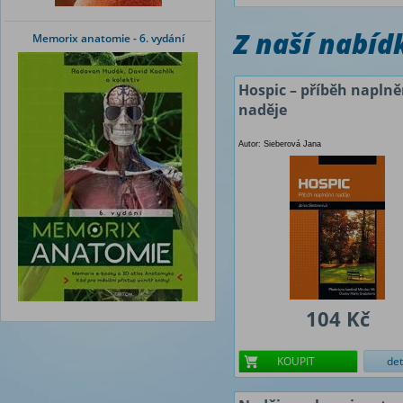
Z naší nabí
Memorix anatomie - 6. vydání
Hospic – příběh napln
naděje
Autor: Sieberová Jana
104 Kč
KOUPIT
det