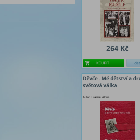
264 Kč
KOUPIT
det
Děvče - Mé dětství a d
světová válka
Autor: Frankel Alona