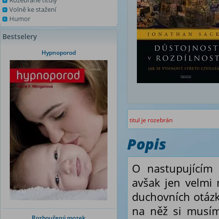
Rozebrané tituly
Volně ke stažení
Humor
Bestselery
Hypnoporod
titul je rozebrán
Popis
O nastupujícím 
avšak jen velmi 
duchovních otázk
na něž si musím
Rozbouřený mozek