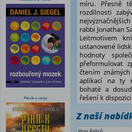
míru. Přesně t
rozdílnosti
zabýv
nejvýznačnějšíc
rabbi Jonathan S
Leitmotivem kn
ustanovené lidsk
hodnoty spole
přeformulovat 
čtením známých 
aplikací na ty 
bohaté a dosud
řešení k dispozici
Piknik u cesty
Z naší nabí
Jitro Árijců