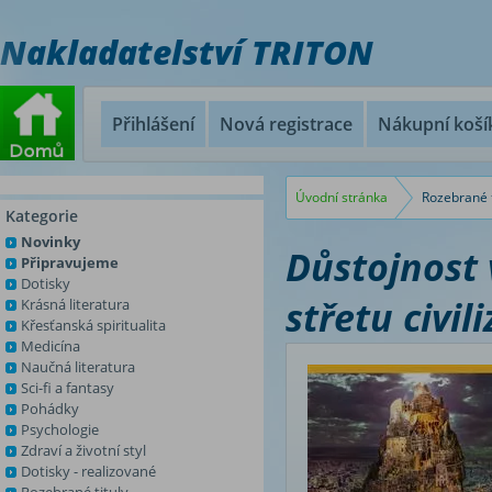
Nakladatelství TRITON
Přihlášení
Nová registrace
Nákupní koší
Úvodní stránka
Rozebrané t
Kategorie
Novinky
Důstojnost 
Připravujeme
Dotisky
střetu civili
Krásná literatura
Křesťanská spiritualita
Medicína
Naučná literatura
Sci-fi a fantasy
Pohádky
Psychologie
Zdraví a životní styl
Dotisky - realizované