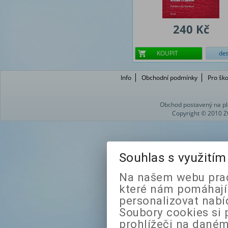
240 Kč
KOUPIT
det
Info
Obchodní podmínky
Pro ško
Obchod postavený na pl
Copyright © 2010 Z
Souhlas s využití
Na našem webu prac
které nám pomáhají 
personalizovat nabí
Soubory cookies si 
prohlížeči na daném