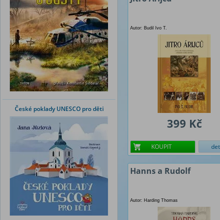
Autor: Budil Ivo T.
České poklady UNESCO pro děti
399 Kč
KOUPIT
det
Hanns a Rudolf
Autor: Harding Thomas