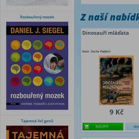
Z naší nabí
Rozbouřený mozek
Dinosauří mláďata
Autor: Socha Vladimír
9 Kč
Tajemná řeč genů
KOUPIT
det