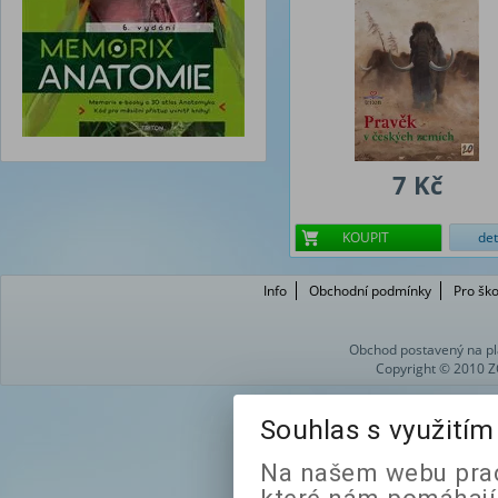
7 Kč
KOUPIT
det
Info
Obchodní podmínky
Pro ško
Obchod postavený na pl
Copyright © 2010 Z
Souhlas s využití
Na našem webu prac
které nám pomáhají 