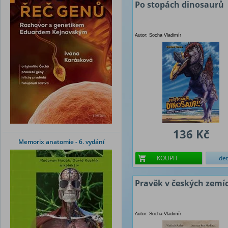
Po stopách dinosaurů
Autor: Socha Vladimír
136 Kč
Memorix anatomie - 6. vydání
KOUPIT
det
Pravěk v českých zemí
Autor: Socha Vladimír