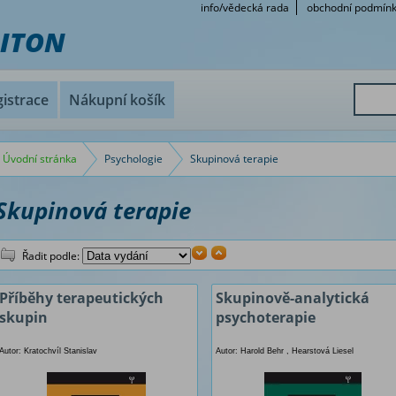
info/vědecká rada
obchodní podmín
RITON
istrace
Nákupní košík
Úvodní stránka
Psychologie
Skupinová terapie
Skupinová terapie
Řadit podle:
Příběhy terapeutických
Skupinově-analytická
skupin
psychoterapie
Autor: Kratochvíl Stanislav
Autor: Harold Behr , Hearstová Liesel