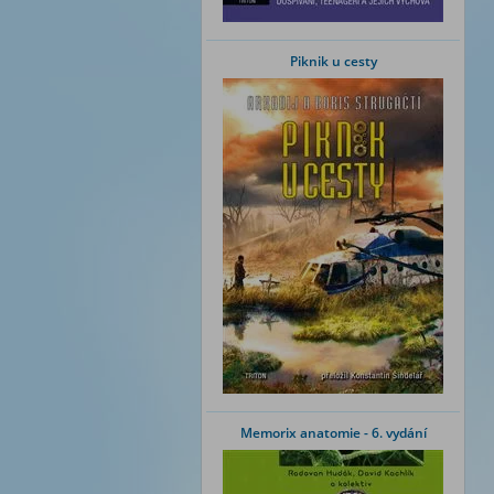
Piknik u cesty
Memorix anatomie - 6. vydání