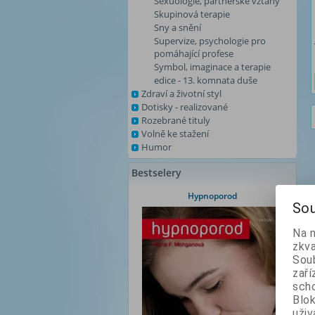
Sexuologie, partnerské vztahy
Skupinová terapie
Sny a snění
Supervize, psychologie pro
pomáhající profese
Symbol, imaginace a terapie
edice - 13. komnata duše
Zdraví a životní styl
Dotisky - realizované
Rozebrané tituly
Volně ke stažení
Humor
Bestselery
Hypnoporod
Sou
Na 
zkva
Soub
zaří
scho
Blok
uži