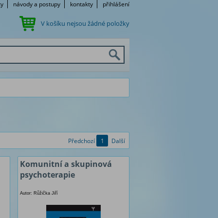
ky
návody a postupy
kontakty
přihlášení
V košíku nejsou žádné položky
Předchozí
1
Další
Komunitní a skupinová
psychoterapie
Autor: Růžička Jiří