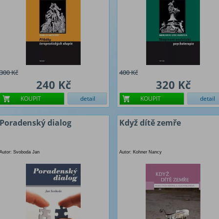
300 Kč
400 Kč
240 Kč
320 Kč
KOUPIT
detail
KOUPIT
detail
Poradenský dialog
Když dítě zemře
Autor: Svoboda Jan
Autor: Kohner Nancy