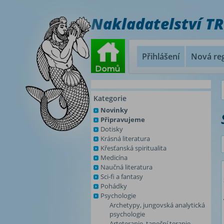
Nakladatelství T
Přihlášení
Nová reg
Kategorie
Novinky
Připravujeme
Dotisky
Krásná literatura
Křesťanská spiritualita
Medicína
Naučná literatura
Sci-fi a fantasy
Pohádky
Psychologie
Archetypy, jungovská analytická
psychologie
Arteterapie, taneční terapie,