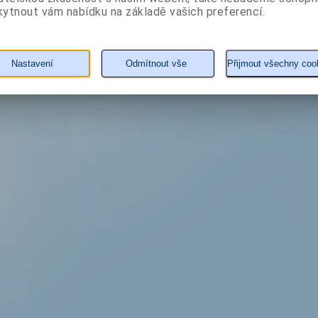
ytnout vám nabídku na základě vašich preferencí.
Nastavení
Odmítnout vše
Přijmout všechny coo