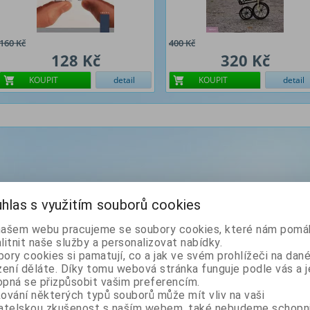
160 Kč
400 Kč
128 Kč
320 Kč
KOUPIT
detail
KOUPIT
detail
hlas s využitím souborů cookies
našem webu pracujeme se soubory cookies, které nám pomáh
litnit naše služby a personalizovat nabídky.
ory cookies si pamatují, co a jak ve svém prohlížeči na dan
zení děláte. Díky tomu webová stránka funguje podle vás a j
pná se přizpůsobit vašim preferencím.
ování některých typů souborů může mít vliv na vaši
vatelskou zkušenost s naším webem, také nebudeme schopn