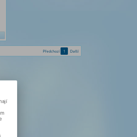
Předchozí
1
Další
ají
ém
e
i