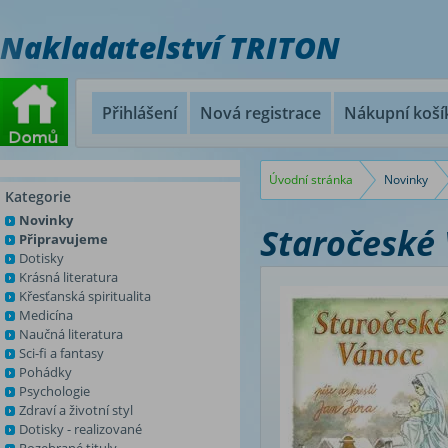
Nakladatelství TRITON
Přihlášení
Nová registrace
Nákupní koší
Úvodní stránka
Novinky
Kategorie
Novinky
Staročeské
Připravujeme
Dotisky
Krásná literatura
Křesťanská spiritualita
Medicína
Naučná literatura
Sci-fi a fantasy
Pohádky
Psychologie
Zdraví a životní styl
Dotisky - realizované