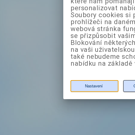
které nám pomáhají 
personalizovat nabí
Soubory cookies si 
prohlížeči na daném
webová stránka fung
se přizpůsobit vaši
Blokování některých
na vaši uživatelsko
také nebudeme sch
nabídku na základě 
Nastavení