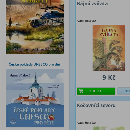
Bájná zvířata
Autor: Hora Jan
České poklady UNESCO pro děti
9 Kč
KOUPIT
det
Kočovníci severu
Autor: Hora Jan