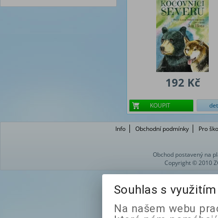
192 Kč
KOUPIT
det
Info
Obchodní podmínky
Pro ško
Obchod postavený na pl
Copyright © 2010 Z
Souhlas s využití
Na našem webu prac