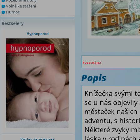
Rozebrané tituly
Volně ke stažení
Humor
Bestselery
Hypnoporod
rozebráno
Popis
Knížečka svými t
se u nás objevily
městeček našich
adventu, s histo
Některé zvyky miz
láska v rodinách 
Rozbouřený mozek