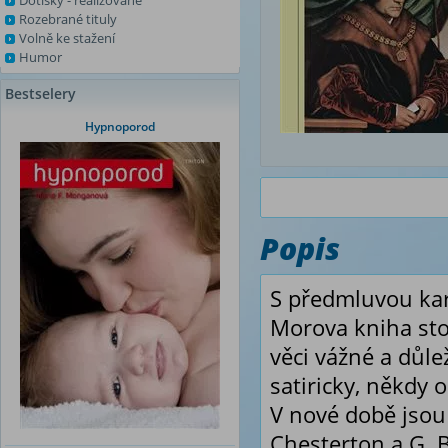
Dotisky - realizované
Rozebrané tituly
Volně ke stažení
Humor
Bestselery
Hypnoporod
Popis
S předmluvou ka
Morova kniha stoj
věci vážné a důle
satiricky, někdy
V nové době jsou 
Chesterton a G. 