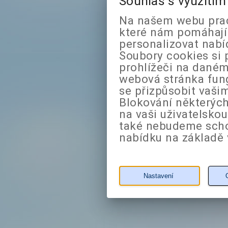
Souhlas s využití
Na našem webu prac
které nám pomáhají 
personalizovat nabí
Soubory cookies si 
prohlížeči na daném
webová stránka fung
se přizpůsobit vaši
Blokování některých
na vaši uživatelsko
také nebudeme sch
nabídku na základě 
Nastavení