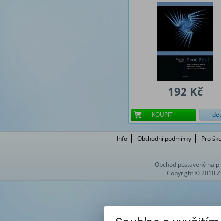
192 Kč
KOUPIT
det
Info
Obchodní podmínky
Pro ško
Obchod postavený na pl
Copyright © 2010 Z