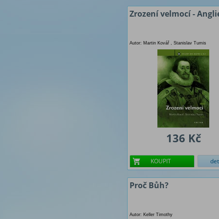
Zrození velmocí - Angli
Autor: Martin Kovář , Stanislav Tumis
136 Kč
KOUPIT
det
Proč Bůh?
Autor: Keller Timothy