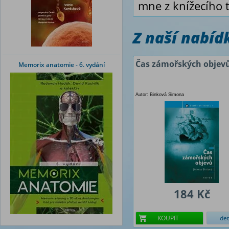
mne z knížecího t
Z naší nabí
Čas zámořských objev
Memorix anatomie - 6. vydání
Autor: Binková Simona
184 Kč
KOUPIT
det