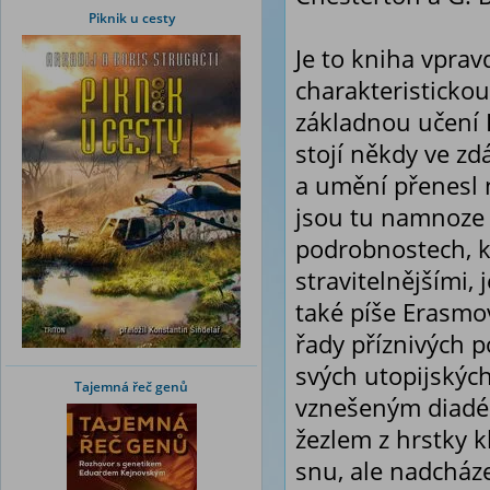
Piknik u cesty
Je to kniha vpra
charakteristickou
základnou učení K
stojí někdy ve zd
a umění přenesl 
jsou tu namnoze 
podrobnostech, k
stravitelnějšími
také píše Erasmo
řady příznivých p
svých utopijských
Tajemná řeč genů
vznešeným diadém
žezlem z hrstky k
snu, ale nadcháze