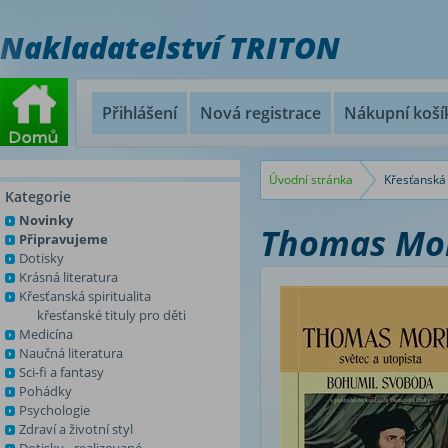
Nakladatelství TRITON
Přihlášení
Nová registrace
Nákupní koší
Úvodní stránka
Křesťanská 
Kategorie
Novinky
Thomas More
Připravujeme
Dotisky
Krásná literatura
Křesťanská spiritualita
křesťanské tituly pro děti
Medicína
Naučná literatura
Sci-fi a fantasy
Pohádky
Psychologie
Zdraví a životní styl