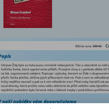
C
Běžná cena:
300 Kč
Popis
Ukrývat Židy bylo za holocaustu smrtelně nebezpečné. Tiše a ukázněně se měli 
holčička Ilonka, která vypráví tento příběh. Prostými slovy a z pohledu dítěte líčí 
na lidi, organizované zabíjení. Popisuje i způsoby, kterými se Židé v okupované
přežít. Ilonka přežila, většina jejích příbuzných však ne. Psát o tom se odhodláv
hrůzy nejdříve naznačí a pak se k nim několikrát vrací. Před zraky čtenářů tak po
osud dívenky, která prožila celou válku oblečená do příliš velkého saka bývalého
největším pokladem byla červená nitka z látkové trepky s podrážkou vystřiženou
Z naší nabídky vám doporučujeme