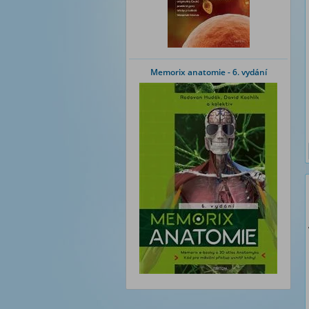
Memorix anatomie - 6. vydání