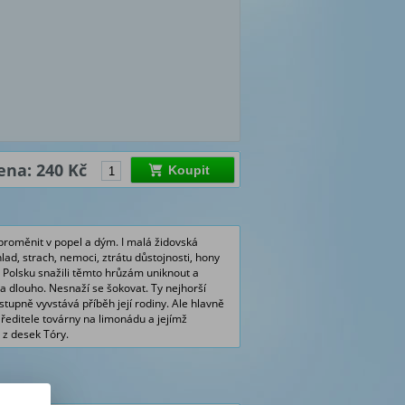
ena: 240 Kč
Koupit
proměnit v popel a dým. I malá židovská
hlad, strach, nemoci, ztrátu důstojnosti, hony
m Polsku snažili těmto hrůzám uniknout a
ala dlouho. Nesnaží se šokovat. Ty nejhorší
stupně vyvstává příběh její rodiny. Ale hlavně
 ředitele továrny na limonádu a jejímž
 z desek Tóry.