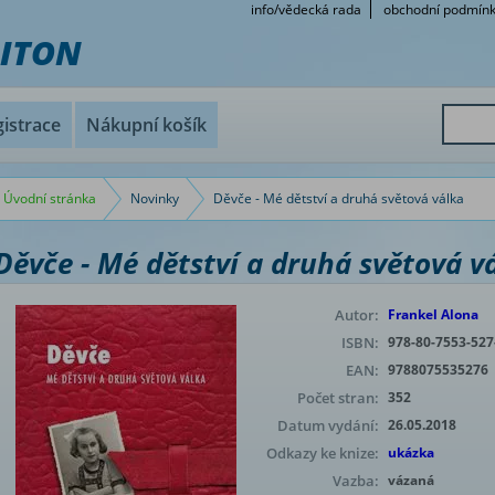
info/vědecká rada
obchodní podmín
RITON
istrace
Nákupní košík
Úvodní stránka
Novinky
Děvče - Mé dětství a druhá světová válka
Děvče - Mé dětství a druhá světová v
Autor:
Frankel Alona
ISBN:
978-80-7553-527
EAN:
9788075535276
Počet stran:
352
Datum vydání:
26.05.2018
Odkazy ke knize:
ukázka
Vazba:
vázaná