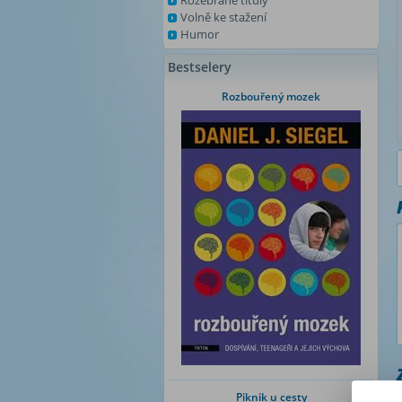
Rozebrané tituly
Volně ke stažení
Humor
Bestselery
Rozbouřený mozek
Piknik u cesty