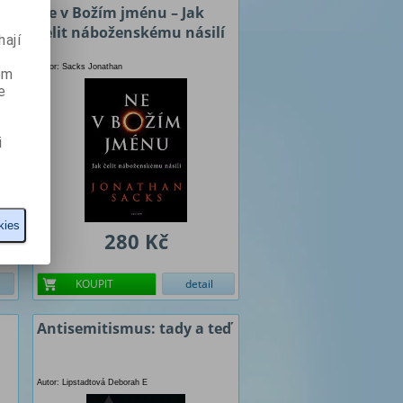
Ne v Božím jménu – Jak
čelit náboženskému násilí
ají
Autor: Sacks Jonathan
ém
e
i
kies
280 Kč
KOUPIT
detail
Antisemitismus: tady a teď
Autor: Lipstadtová Deborah E