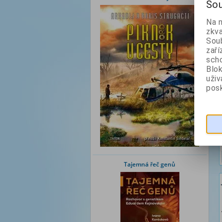
Sou
Na 
zkva
Soub
zaří
scho
Blok
uži
posk
Tajemná řeč genů