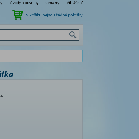
ky
návody a postupy
kontakty
přihlášení
V košíku nejsou žádné položky
álka
-6