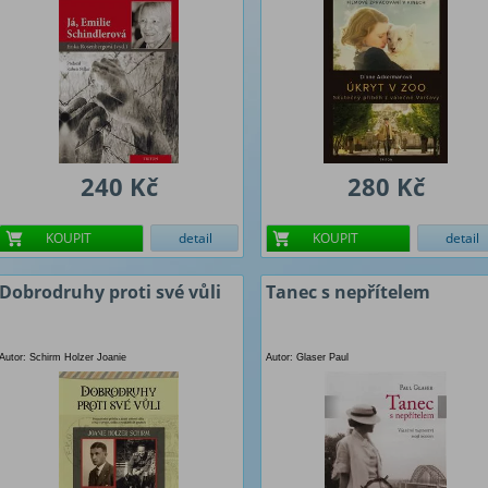
240 Kč
280 Kč
KOUPIT
detail
KOUPIT
detail
Dobrodruhy proti své vůli
Tanec s nepřítelem
Autor: Schirm Holzer Joanie
Autor: Glaser Paul