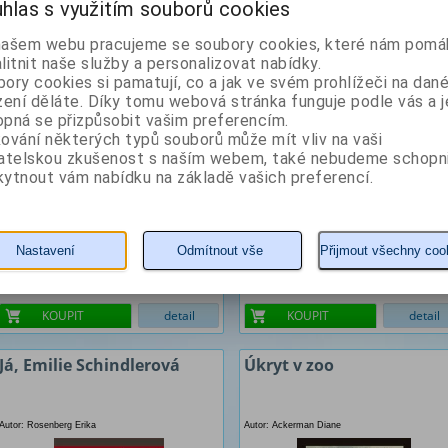
hlas s využitím souborů cookies
Jitro Árijců
Důstojnost v rozdílnosti -
Jak se vyhnout střetu
našem webu pracujeme se soubory cookies, které nám pomáh
civilizací
litnit naše služby a personalizovat nabídky.
Autor: Budil Ivo T.
Autor: Sacks Jonathan
ory cookies si pamatují, co a jak ve svém prohlížeči na dan
zení děláte. Díky tomu webová stránka funguje podle vás a j
pná se přizpůsobit vašim preferencím.
ování některých typů souborů může mít vliv na vaši
vatelskou zkušenost s naším webem, také nebudeme schopn
ytnout vám nabídku na základě vašich preferencí.
Nastavení
Odmítnout vše
Přijmout všechny coo
399 Kč
280 Kč
KOUPIT
detail
KOUPIT
detail
Já, Emilie Schindlerová
Úkryt v zoo
Autor: Rosenberg Erika
Autor: Ackerman Diane