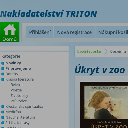
Nakladatelství TRITON
Přihlášení
Nová registrace
Nákupní koší
Úvodní stránka
Krásná lite
Kategorie
Novinky
Úkryt v zoo
Připravujeme
Dotisky
Krásná literatura
Beletrie
Poezie
Životopisy
Průvodce
Křesťanská spiritualita
Medicína
Naučná literatura
Sci-fi a fantasy