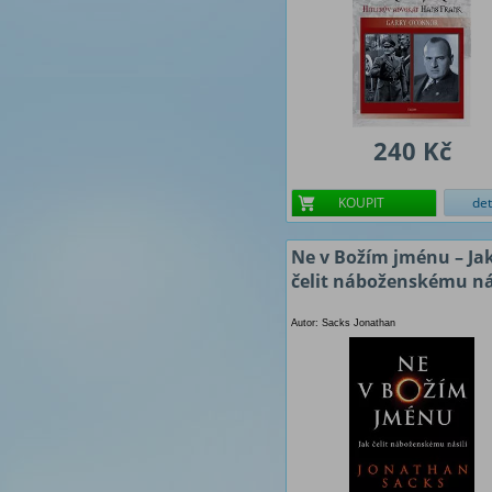
240 Kč
KOUPIT
det
Ne v Božím jménu – Ja
čelit náboženskému ná
Autor: Sacks Jonathan