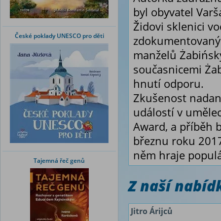
byl obyvatel Varš
Židovi sklenici v
České poklady UNESCO pro děti
zdokumentovaný. 
manželů Żabińskýc
současnicemi Żab
hnutí odporu.
Zkušenost nadané
událostí v umělec
Award, a příběh b
březnu roku 201
něm hraje populá
Tajemná řeč genů
Z naší nabí
Jitro Árijců