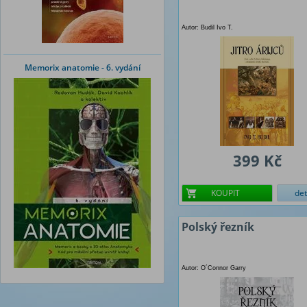
Autor: Budil Ivo T.
Memorix anatomie - 6. vydání
399 Kč
KOUPIT
det
Polský řezník
Autor: O´Connor Garry