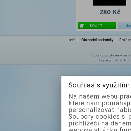
280 Kč
KOUPIT
det
Info
Obchodní podmínky
Pro ško
Obchod postavený na pl
Copyright © 2010 Z
Souhlas s využití
Na našem webu prac
které nám pomáhají 
personalizovat nabí
Soubory cookies si 
prohlížeči na daném
webová stránka fung