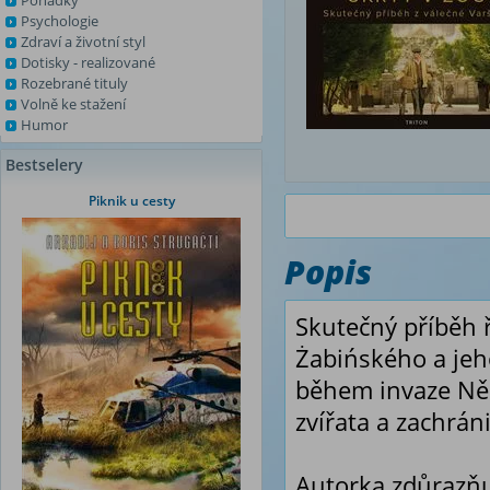
Pohádky
Psychologie
Zdraví a životní styl
Dotisky - realizované
Rozebrané tituly
Volně ke stažení
Humor
Bestselery
Piknik u cesty
Popis
Skutečný příběh ř
Żabińského a jeh
během invaze Něm
zvířata a zachráni
Autorka zdůrazňu